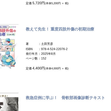
5,720円
定価
(本体5,200円 ＋ 税)
教えて先生！ 重度四肢外傷の初期治療
著
：土田芳彦
ISBN
：978-4-524-22076-2
発行年月
：2025年8月
ページ数
：152
4,400円
定価
(本体4,000円 ＋ 税)
救急症例に学ぶ！ 骨軟部画像診断テキスト