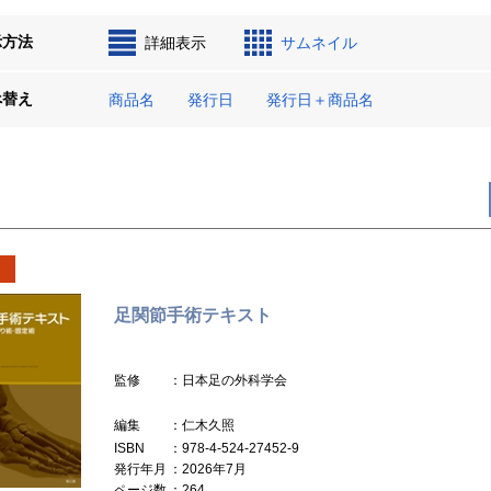
示方法
詳細表示
サムネイル
べ替え
商品名
発行日
発行日＋商品名
足関節手術テキスト
監修
：日本足の外科学会
編集
：仁木久照
ISBN
：978-4-524-27452-9
発行年月
：2026年7月
ページ数
：264