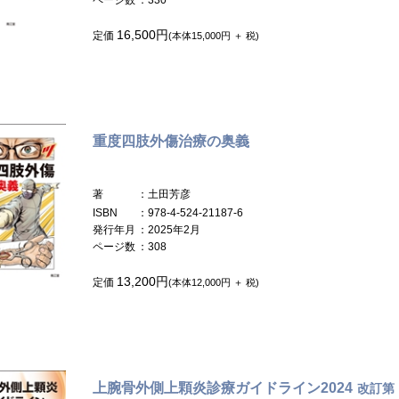
16,500円
定価
(本体15,000円 ＋ 税)
重度四肢外傷治療の奥義
著
：土田芳彦
ISBN
：978-4-524-21187-6
発行年月
：2025年2月
ページ数
：308
13,200円
定価
(本体12,000円 ＋ 税)
上腕骨外側上顆炎診療ガイドライン2024
改訂第