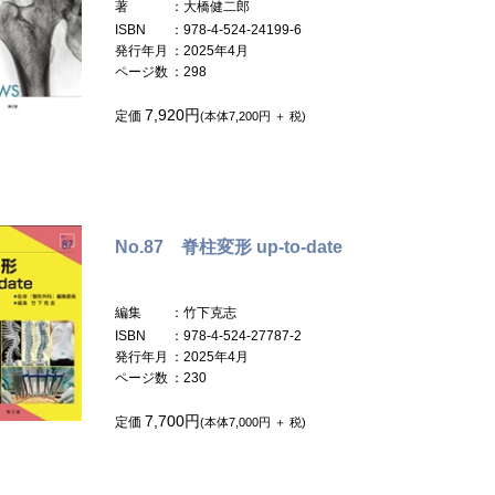
著
：大橋健二郎
ISBN
：978-4-524-24199-6
発行年月
：2025年4月
ページ数
：298
7,920円
定価
(本体7,200円 ＋ 税)
No.87 脊柱変形 up-to-date
編集
：竹下克志
ISBN
：978-4-524-27787-2
発行年月
：2025年4月
ページ数
：230
7,700円
定価
(本体7,000円 ＋ 税)