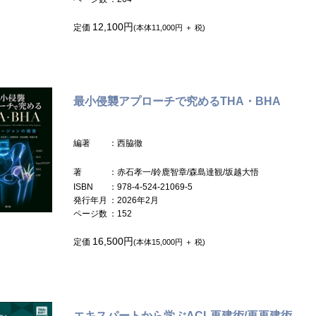
12,100円
定価
(本体11,000円 ＋ 税)
最小侵襲アプローチで究めるTHA・BHA
編著
：西脇徹
著
：赤石孝一/鈴鹿智章/森島達観/坂越大悟
ISBN
：978-4-524-21069-5
発行年月
：2026年2月
ページ数
：152
16,500円
定価
(本体15,000円 ＋ 税)
エキスパートから学ぶACL再建術/再再建術