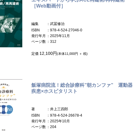
［Web動画付］
編集
：武冨修治
ISBN
：978-4-524-27046-0
発行年月
：2025年11月
ページ数
：312
12,100円
定価
(本体11,000円 ＋ 税)
飯塚病院流！総合診療科”朝カンファ” 運動器
疾患×ホスピタリスト
著
：井上三四郎
ISBN
：978-4-524-26678-4
発行年月
：2025年10月
ページ数
：204