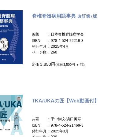
脊椎脊髄病用語事典
改訂第7版
編集
：日本脊椎脊髄病学会
ISBN
：978-4-524-22219-3
発行年月
：2025年4月
ページ数
：260
3,850円
定価
(本体3,500円 ＋ 税)
TKA/UKAの匠【Web動画付】
共著
：平中崇文/浜口英寿
ISBN
：978-4-524-21469-3
発行年月
：2025年3月
ページ数
：330