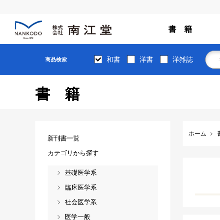
書 籍
和書
洋書
洋雑誌
商品検索
書籍
ホーム
新刊書一覧
カテゴリから探す
基礎医学系
臨床医学系
社会医学系
医学一般