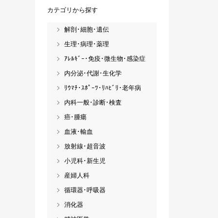
カテゴリから探す
解剖･細胞･遺伝
生理･病理･薬理
ｱﾚﾙｷﾞｰ･免疫･微生物･感染症
内分泌･代謝･生化学
ﾘｳﾏﾁ･ｽﾎﾟｰﾂ･ﾘﾊﾋﾞﾘ･老年病
内科一般･診断･検査
癌･腫瘍
血液･輸血
放射線･超音波
小児科･新生児
産婦人科
循環器･呼吸器
消化器