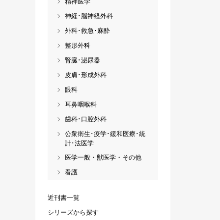
精神医学
神経･脳神経外科
外科･救急･麻酔
整形外科
腎臓･泌尿器
皮膚･形成外科
眼科
耳鼻咽喉科
歯科･口腔外科
公衆衛生･疫学･緩和医療･統
計･法医学
医学一般・獣医学・その他
看護
近刊書一覧
シリーズから探す