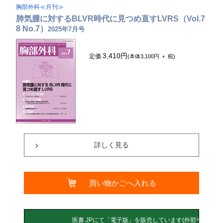
胸部外科≪月刊≫
肺気腫に対するBLVR時代に見つめ直すLVRS（Vol.7
8 No.7）
2025年7月号
3,410円
定価
(本体3,100円 ＋ 税)
詳しく見る
買い物かごへ入れる