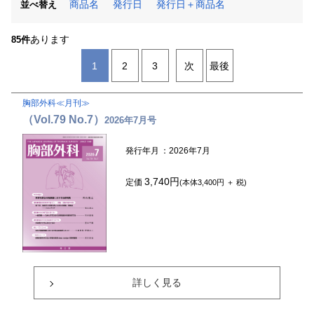
商品名
発行日
発行日＋商品名
並べ替え
あります
85件
1
2
3
次
最後
胸部外科≪月刊≫
（Vol.79 No.7）
2026年7月号
発行年月
：2026年7月
3,740円
定価
(本体3,400円 ＋ 税)
詳しく見る