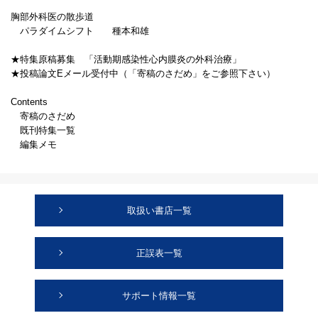
胸部外科医の散歩道
パラダイムシフト 種本和雄
★特集原稿募集 「活動期感染性心内膜炎の外科治療」
★投稿論文Eメール受付中（「寄稿のさだめ」をご参照下さい）
Contents
寄稿のさだめ
既刊特集一覧
編集メモ
取扱い書店一覧
正誤表一覧
サポート情報一覧