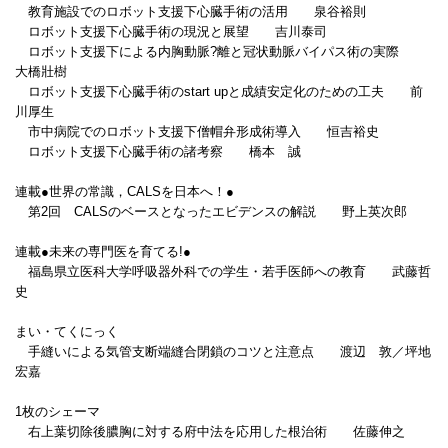
教育施設でのロボット支援下心臓手術の活用 泉谷裕則
ロボット支援下心臓手術の現況と展望 吉川泰司
ロボット支援下による内胸動脈?離と冠状動脈バイパス術の実際
大橋壯樹
ロボット支援下心臓手術のstart upと成績安定化のための工夫 前
川厚生
市中病院でのロボット支援下僧帽弁形成術導入 恒吉裕史
ロボット支援下心臓手術の諸考察 橋本 誠
連載●世界の常識，CALSを日本へ！●
第2回 CALSのベースとなったエビデンスの解説 野上英次郎
連載●未来の専門医を育てる!●
福島県立医科大学呼吸器外科での学生・若手医師への教育 武藤哲
史
まい・てくにっく
手縫いによる気管支断端縫合閉鎖のコツと注意点 渡辺 敦／坪地
宏嘉
1枚のシェーマ
右上葉切除後膿胸に対する府中法を応用した根治術 佐藤伸之