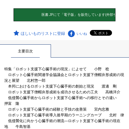
ほしいものリストに登録
いいね
主要目次
特集「ロボット支援下心臓手術の現況」によせて 小野 稔
ロボット心臓手術関連学会協議会とロボット支援下僧帽弁形成術の現
況と展望 北村惣一郎
本邦におけるロボット支援下心臓手術の創始と現況 渡邊 剛
ロボット支援下僧帽弁形成術を成功させるための工夫 高橋洋介
低侵襲心臓手術からロボット支援下心臓手術への移行とその違い
押富 隆
ロボット支援下心臓手術の経験と手技の改善策 宮内忠雅
ロボット支援下心臓手術導入後早期のラーニングカーブ 北村 律
低侵襲化に向かう心臓手術の潮流―ロボット支援下心臓手術の現在
地 牛島智基