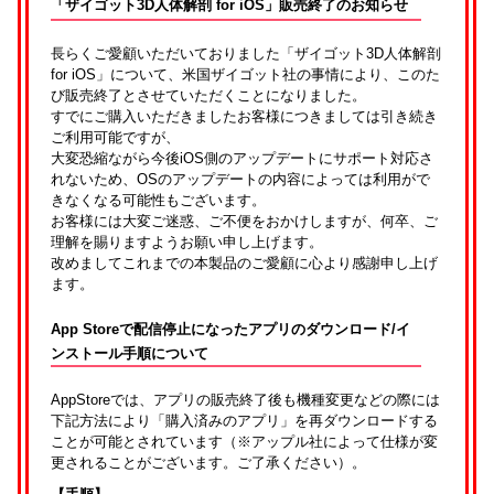
「ザイゴット3D人体解剖 for iOS」販売終了のお知らせ
長らくご愛顧いただいておりました「ザイゴット3D人体解剖
for iOS」について、米国ザイゴット社の事情により、このた
び販売終了とさせていただくことになりました。
すでにご購入いただきましたお客様につきましては引き続き
ご利用可能ですが、
大変恐縮ながら今後iOS側のアップデートにサポート対応さ
れないため、OSのアップデートの内容によっては利用がで
きなくなる可能性もございます。
お客様には大変ご迷惑、ご不便をおかけしますが、何卒、ご
理解を賜りますようお願い申し上げます。
改めましてこれまでの本製品のご愛顧に心より感謝申し上げ
ます。
App Storeで配信停止になったアプリのダウンロード/イ
ンストール手順について
AppStoreでは、アプリの販売終了後も機種変更などの際には
下記方法により「購入済みのアプリ」を再ダウンロードする
ことが可能とされています（※アップル社によって仕様が変
更されることがございます。ご了承ください）。