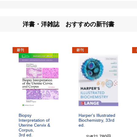
洋書・洋雑誌 おすすめの新刊書
Biopsy
Harper's Illustrated
Interpretation of
Biochemistry, 33rd
Uterine Cervix &
ed.
Corpus,
3rd ed.
21,780円
定価