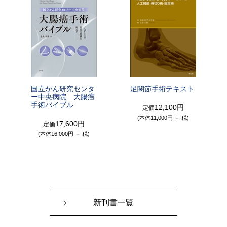
国立がん研究センタ
足関節手術テキスト
ー中央病院 大腸癌
手術バイブル
12,100円
定価
(本体11,000円 ＋ 税)
17,600円
定価
(本体16,000円 ＋ 税)
新刊書一覧