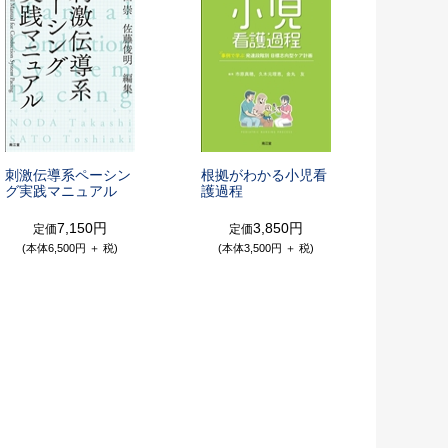
刺激伝導系ペーシン
根拠がわかる小児看
グ実践マニュアル
護過程
7,150円
3,850円
定価
定価
(本体6,500円 ＋ 税)
(本体3,500円 ＋ 税)