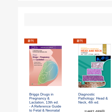
Briggs Drugs in
Diagnostic
Pregnancy &
Pathology: Head &
Lactation, 13th ed.
Neck, 4th ed.
- A Reference Guide
to Fetal & Neonatal
82,489円
定価