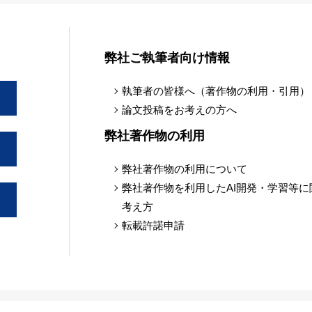
令和7年度「TOKYOパパ育業促進企業」シルバー
弊社ご執筆者向け情報
2026年04月20日
執筆者の皆様へ（著作物の利用・引用）
Visible Bodyの販売に関する総代理店契約を締結し
論文投稿をお考えの方へ
弊社著作物の利用
2025年09月30日
ドクターズ株式会社と資本業務提携を行い、AIメ
弊社著作物の利用について
取り組み始めました。
弊社著作物を利用したAI開発・学習等に
考え方
2025年09月11日
転載許諾申請
医療用医薬品情報集「今日の治療薬WEB」と 在宅医療対
開始しました。
2025年08月05日