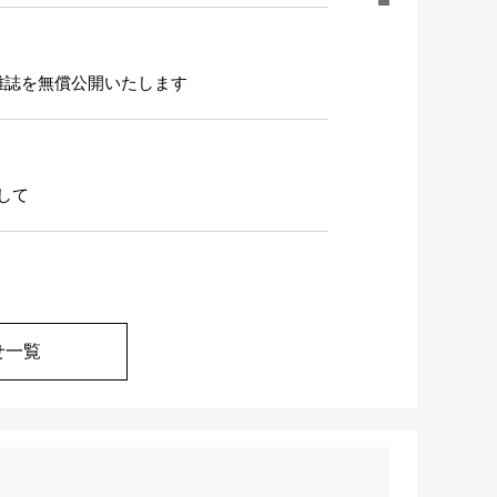
雑誌を無償公開いたします
して
せ一覧
における販売総代理店契約を締結しました