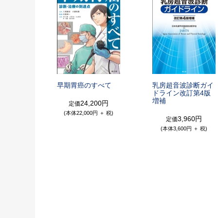
早期胃癌のすべて
乳房超音波診断ガイ
ドライン
改訂第4版
増補
24,200円
定価
(本体22,000円 ＋ 税)
3,960円
定価
(本体3,600円 ＋ 税)