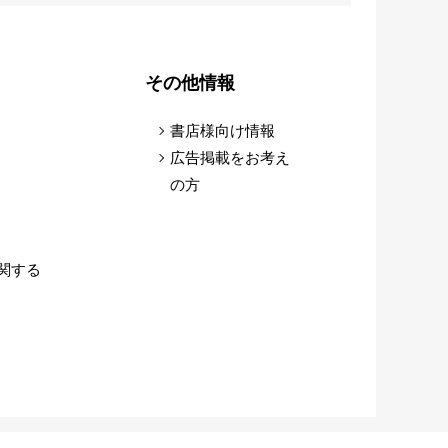
に登録されました
その他情報
書店様向け情報
ました
広告掲載をお考え
の方
ディカルナレッジプラットフォームの開発に
関する
応電子カルテ「movacal.net」が連携