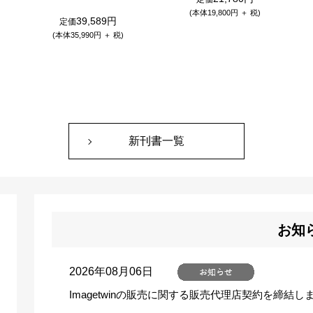
(本体19,800円 ＋ 税)
39,589円
定価
(本体35,990円 ＋ 税)
新刊書一覧
お知
2026年08月06日
Imagetwinの販売に関する販売代理店契約を締結し