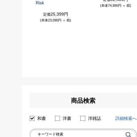
Risk
(本体74,990円 ＋ 税)
25,399円
定価
(本体23,090円 ＋ 税)
商品検索
詳細検索へ
和書
洋書
洋雑誌