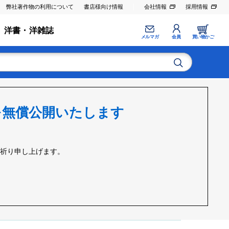
弊社著作物の利用について
書店様向け情報
会社情報
採用情報
洋書・洋雑誌
メルマガ
会員
買い物かご
を無償公開いたします
お祈り申し上げます。
。