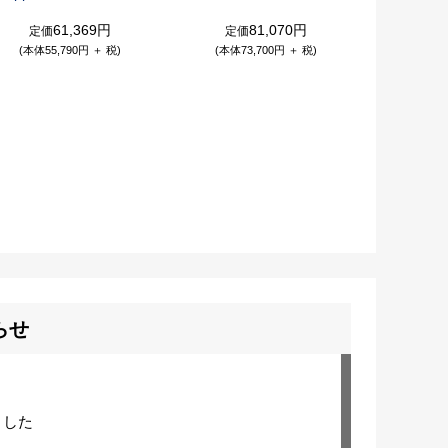
61,369円
81,070円
定価
定価
(本体55,790円 ＋ 税)
(本体73,700円 ＋ 税)
らせ
ました