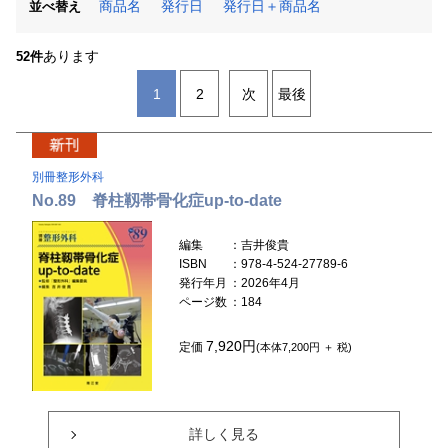
商品名
発行日
発行日＋商品名
並べ替え
あります
52件
1
2
次
最後
別冊整形外科
No.89 脊柱靱帯骨化症up-to-date
編集
：吉井俊貴
ISBN
：978-4-524-27789-6
発行年月
：2026年4月
ページ数
：184
7,920円
定価
(本体7,200円 ＋ 税)
詳しく見る