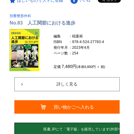
ほしいものリストに登録
いいね
別冊整形外科
No.83 人工関節における進歩
編集
：稲葉裕
ISBN
：978-4-524-27783-4
発行年月
：2023年4月
ページ数
：254
7,480円
定価
(本体6,800円 ＋ 税)
詳しく見る
買い物かごへ入れる