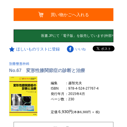
買い物かごへ入れる
ほしいものリストに登録
いいね
別冊整形外科
No.67 変形性膝関節症の診断と治療
編集
：越智光夫
ISBN
：978-4-524-27767-4
発行年月
：2015年4月
ページ数
：230
6,930円
定価
(本体6,300円 ＋ 税)