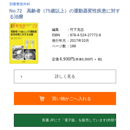
別冊整形外科
No.72 高齢者（75歳以上）の運動器変性疾患に対す
る治療
編集
：竹下克志
ISBN
：978-4-524-27772-8
発行年月
：2017年10月
ページ数
：188
6,930円
定価
(本体6,300円 ＋ 税)
詳しく見る
買い物かごへ入れる