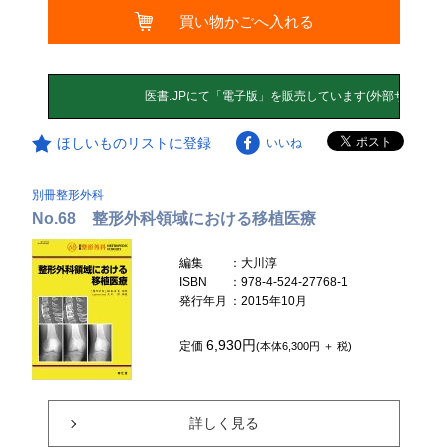
買い物かごへ入れる
ほしいものリストに登録
いいね
別冊整形外科
No.68 整形外科領域における移植医療
編集
：大川淳
ISBN
：978-4-524-27768-1
発行年月
：2015年10月
6,930円
定価
(本体6,300円 ＋ 税)
詳しく見る