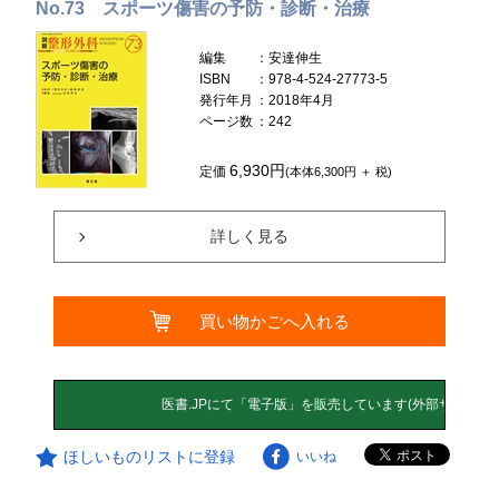
No.73 スポーツ傷害の予防・診断・治療
編集
：安達伸生
ISBN
：978-4-524-27773-5
発行年月
：2018年4月
ページ数
：242
6,930円
定価
(本体6,300円 ＋ 税)
詳しく見る
買い物かごへ入れる
ほしいものリストに登録
いいね