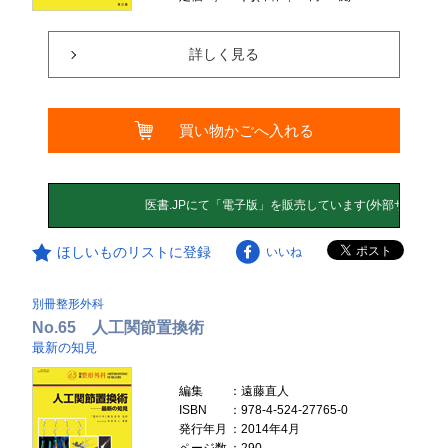
詳しく見る
買い物かごへ入れる
ほしいものリストに登録
いいね
別冊整形外科
No.65 人工関節置換術
最新の知見
編集
：遠藤直人
ISBN
：978-4-524-27765-0
発行年月
：2014年4月
ページ数
：290