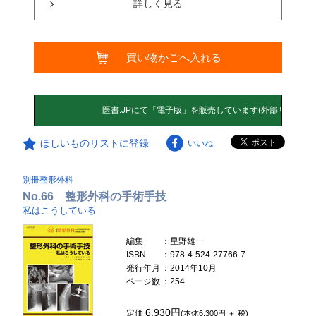
詳しく見る
買い物かごへ入れる
ほしいものリストに登録
いいね
別冊整形外科
No.66 整形外科の手術手技
私はこうしている
編集
：星野雄一
ISBN
：978-4-524-27766-7
発行年月
：2014年10月
ページ数
：254
6,930円
定価
(本体6,300円 ＋ 税)