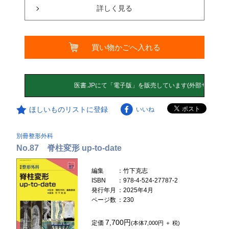
詳しく見る
買い物かごへ入れる
ほしいものリストに登録
いいね
別冊整形外科
No.87 脊柱変形 up-to-date
編集
：竹下克志
ISBN
：978-4-524-27787-2
発行年月
：2025年4月
ページ数
：230
7,700円
定価
(本体7,000円 ＋ 税)