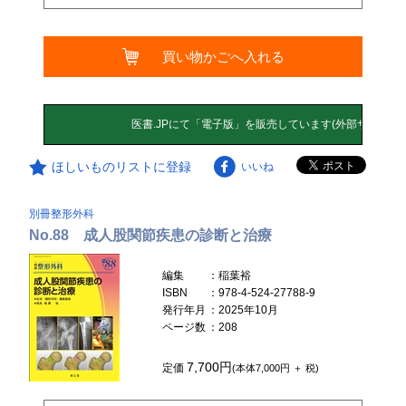
買い物かごへ入れる
ほしいものリストに登録
いいね
別冊整形外科
No.88 成人股関節疾患の診断と治療
編集
：稲葉裕
ISBN
：978-4-524-27788-9
発行年月
：2025年10月
ページ数
：208
7,700円
定価
(本体7,000円 ＋ 税)