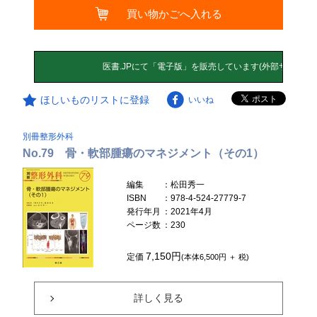
買い物かごへ入れる
ほしいものリストに登録
いいね
別冊整形外科
No.79 骨・軟部腫瘍のマネジメント（その1）
編集
：松田秀一
ISBN
：978-4-524-27779-7
発行年月
：2021年4月
ページ数
：230
7,150円
定価
(本体6,500円 ＋ 税)
詳しく見る