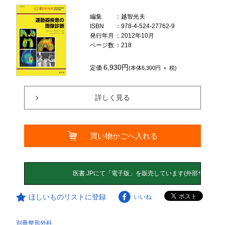
編集
：越智光夫
ISBN
：978-4-524-27762-9
発行年月
：2012年10月
ページ数
：218
6,930円
定価
(本体6,300円 ＋ 税)
詳しく見る
買い物かごへ入れる
ほしいものリストに登録
いいね
別冊整形外科