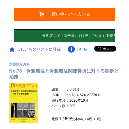
買い物かごへ入れる
ほしいものリストに登録
いいね
別冊整形外科
No.78 骨粗鬆症と骨粗鬆症関連骨折に対する診断と
治療
編集
：大川淳
ISBN
：978-4-524-27778-0
発行年月
：2020年10月
ページ数
：200
7,150円
定価
(本体6,500円 ＋ 税)