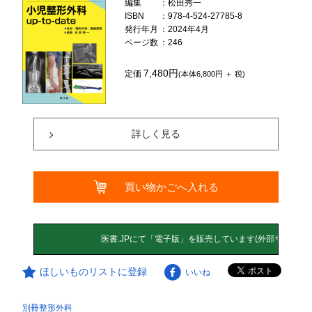
編集
：松田秀一
ISBN
：978-4-524-27785-8
発行年月
：2024年4月
ページ数
：246
7,480円
定価
(本体6,800円 ＋ 税)
詳しく見る
買い物かごへ入れる
ほしいものリストに登録
いいね
別冊整形外科