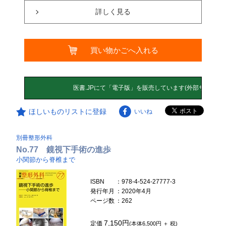
詳しく見る
買い物かごへ入れる
ほしいものリストに登録
いいね
別冊整形外科
No.77 鏡視下手術の進歩
小関節から脊椎まで
ISBN
：978-4-524-27777-3
発行年月
：2020年4月
ページ数
：262
7,150円
定価
(本体6,500円 ＋ 税)