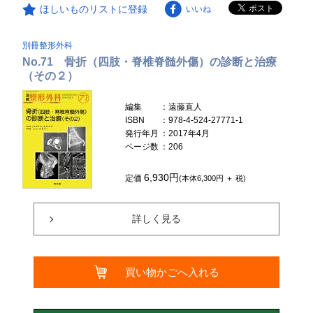
ほしいものリストに登録
いいね
別冊整形外科
No.71 骨折（四肢・脊椎脊髄外傷）の診断と治療
（その２）
編集
：遠藤直人
ISBN
：978-4-524-27771-1
発行年月
：2017年4月
ページ数
：206
6,930円
定価
(本体6,300円 ＋ 税)
詳しく見る
買い物かごへ入れる