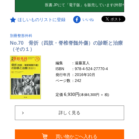
ほしいものリストに登録
いいね
別冊整形外科
No.70 骨折（四肢・脊椎脊髄外傷）の診断と治療
（その１）
編集
：遠藤直人
ISBN
：978-4-524-27770-4
発行年月
：2016年10月
ページ数
：242
6,930円
定価
(本体6,300円 ＋ 税)
詳しく見る
買い物かごへ入れる