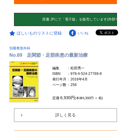
ほしいものリストに登録
いいね
別冊整形外科
No.69 足関節・足部疾患の最新治療
編集
：松田秀一
ISBN
：978-4-524-27769-8
発行年月
：2016年4月
ページ数
：258
6,930円
定価
(本体6,300円 ＋ 税)
詳しく見る