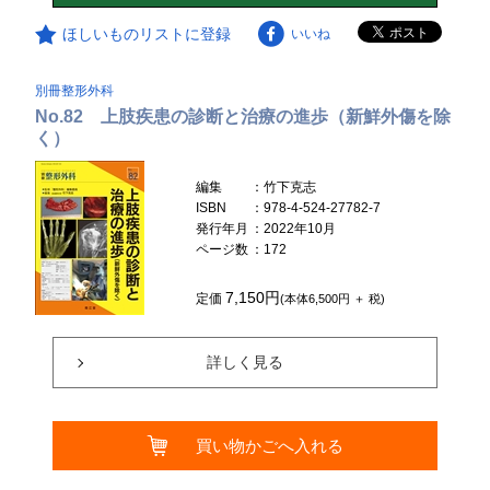
ほしいものリストに登録
いいね
別冊整形外科
No.82 上肢疾患の診断と治療の進歩（新鮮外傷を除
く）
編集
：竹下克志
ISBN
：978-4-524-27782-7
発行年月
：2022年10月
ページ数
：172
7,150円
定価
(本体6,500円 ＋ 税)
詳しく見る
買い物かごへ入れる