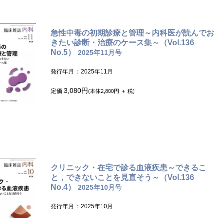
急性中毒の初期診療と管理～内科医が読んでお
きたい診断・治療のケース集～（Vol.136
No.5）
2025年11月号
発行年月
：2025年11月
3,080円
定価
(本体2,800円 ＋ 税)
クリニック・在宅で診る血液疾患～できるこ
と，できないことを見直そう～（Vol.136
No.4）
2025年10月号
発行年月
：2025年10月