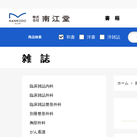
書 籍
和書
洋書
洋雑誌
商品検索
雑誌
ホーム
臨床雑誌内科
臨床雑誌外科
臨床雑誌整形外科
別冊整形外科
胸部外科
がん看護