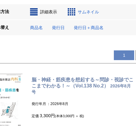
示方法
詳細表示
サムネイル
べ替え
商品名
発行日
発行日＋商品名
1
脳・神経・筋疾患を想起する～問診・視診でこ
こまでわかる！～（Vol.138 No.2）
2026年8月
号
発行年月
：2026年8月
3,300円
定価
(本体3,000円 ＋ 税)