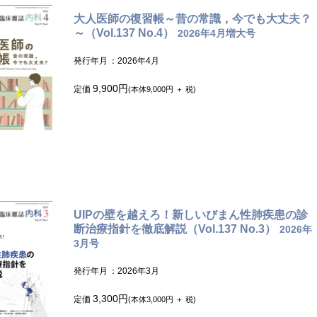
大人医師の復習帳～昔の常識，今でも大丈夫？
～（Vol.137 No.4）
2026年4月増大号
発行年月
：2026年4月
9,900円
定価
(本体9,000円 ＋ 税)
UIPの壁を越えろ！新しいびまん性肺疾患の診
断治療指針を徹底解説（Vol.137 No.3）
2026年
3月号
発行年月
：2026年3月
3,300円
定価
(本体3,000円 ＋ 税)