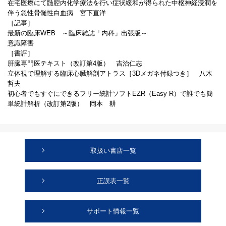
在宅医療にて髄腔内化学療法を行い症状緩和が得られた中枢神経浸潤を
伴う急性骨髄性白血病 宮下直洋
［記事］
最新の臨床WEB ～臨床雑誌「内科」出張版～
意識障害
［書評］
肝臓専門医テキスト（改訂第4版） 吉治仁志
立体視で理解する臨床心臓解剖アトラス［3Dメガネ付録つき］ 八木
哲夫
初心者でもすぐにできるフリー統計ソフトEZR（Easy R）で誰でも簡
単統計解析（改訂第2版） 岡本 耕
取扱い書店一覧
正誤表一覧
サポート情報一覧