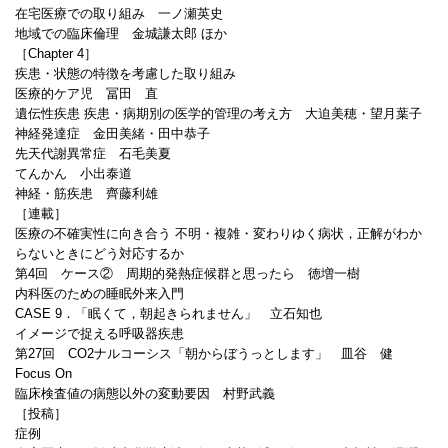
在宅医療での取り組み 一ノ瀬英史
地域での臨床倫理 金城謙太郎 ほか
［Chapter 4］
疾患・状態の特徴を考慮した取り組み
医療的ケア児 冨田 直
遺伝性疾患 疾患・病期別の医学的管理の考え方 大迫美穂・望月葉子
神経発達症 金田美緒・田中恭子
先天代謝異常症 石毛美夏
てんかん 小出泰道
神経・筋疾患 齊藤利雄
［連載］
医療の不確実性に向き合う 不明・複雑・変わりゆく病状，正解がわか
らないときにどう対応するか
第4回 ケース② 周期的発熱症候群と思ったら 徳増一樹
内科医のための睡眠外来入門
CASE 9．「眠くて，朝起きられません」 立石知也
イメージで捉える呼吸器疾患
第27回 CO2ナルコーシス「朝からぼうっとします」 皿谷 健
Focus On
臨床検査値の病態以外の変動要因 村野武義
［投稿］
症例