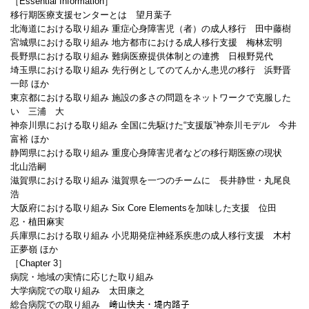
［Essential Information］
移行期医療支援センターとは 望月葉子
北海道における取り組み 重症心身障害児（者）の成人移行 田中藤樹
宮城県における取り組み 地方都市における成人移行支援 梅林宏明
長野県における取り組み 難病医療提供体制との連携 日根野晃代
埼玉県における取り組み 先行例としてのてんかん患児の移行 浜野晋
一郎 ほか
東京都における取り組み 施設の多さの問題をネットワークで克服した
い 三浦 大
神奈川県における取り組み 全国に先駆けた“支援版”神奈川モデル 今井
富裕 ほか
静岡県における取り組み 重度心身障害児者などの移行期医療の現状
北山浩嗣
滋賀県における取り組み 滋賀県を一つのチームに 長井静世・丸尾良
浩
大阪府における取り組み Six Core Elementsを加味した支援 位田
忍・植田麻実
兵庫県における取り組み 小児期発症神経系疾患の成人移行支援 木村
正夢嶺 ほか
［Chapter 3］
病院・地域の実情に応じた取り組み
大学病院での取り組み 太田康之
総合病院での取り組み 﨑山快夫・堤内路子