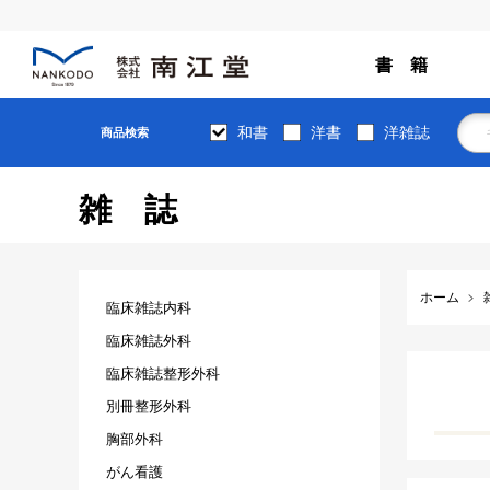
書 籍
和書
洋書
洋雑誌
商品検索
雑誌
ホーム
臨床雑誌内科
臨床雑誌外科
臨床雑誌整形外科
別冊整形外科
胸部外科
がん看護