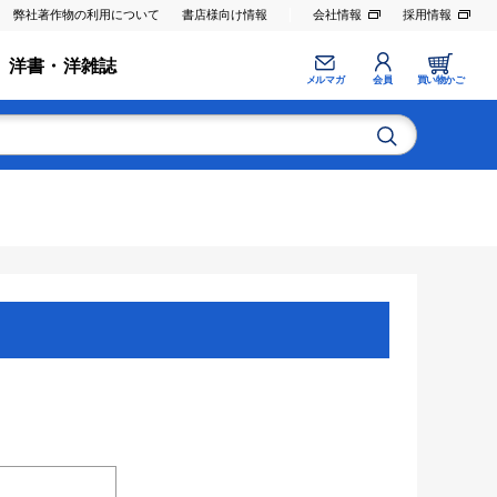
弊社著作物の利用について
書店様向け情報
会社情報
採用情報
洋書・洋雑誌
メルマガ
会員
買い物かご
。