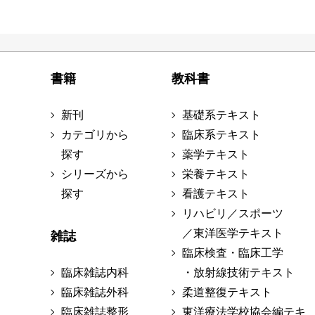
書籍
教科書
新刊
基礎系テキスト
カテゴリから
臨床系テキスト
探す
薬学テキスト
シリーズから
栄養テキスト
探す
看護テキスト
リハビリ／スポーツ
／東洋医学テキスト
雑誌
臨床検査・臨床工学
臨床雑誌内科
・放射線技術テキスト
臨床雑誌外科
柔道整復テキスト
臨床雑誌整形
東洋療法学校協会編テキ