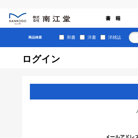
書 籍
和書
洋書
洋雑誌
商品検索
ログイン
メールアドレ