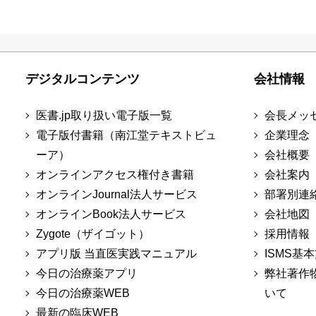
デジタルコンテンツ
会社情報
医書.jp取り扱い電子版一覧
会長メッ
電子版付書籍（南江堂テキストビュ
企業理念
ーア）
会社概要
オンラインアクセス権付き書籍
会社案内
オンラインJournal法人サービス
部署別連
オンラインBook法人サービス
会社地図
Zygote（ザイゴット）
採用情報
アプリ版 当直医実践マニュアル
ISMS基
今日の治療薬アプリ
弊社著作
今日の治療薬WEB
いて
最新の臨床WEB