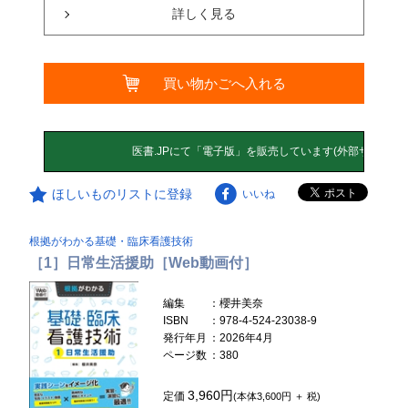
詳しく見る
買い物かごへ入れる
ほしいものリストに登録
いいね
根拠がわかる基礎・臨床看護技術
［1］日常生活援助［Web動画付］
編集
：櫻井美奈
ISBN
：978-4-524-23038-9
発行年月
：2026年4月
ページ数
：380
3,960円
定価
(本体3,600円 ＋ 税)