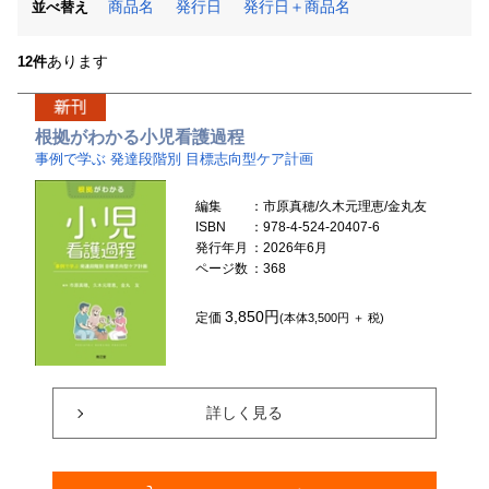
商品名
発行日
発行日＋商品名
並べ替え
あります
12件
根拠がわかる小児看護過程
事例で学ぶ 発達段階別 目標志向型ケア計画
編集
：市原真穂/久木元理恵/金丸友
ISBN
：978-4-524-20407-6
発行年月
：2026年6月
ページ数
：368
3,850円
定価
(本体3,500円 ＋ 税)
詳しく見る