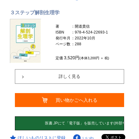
３ステップ解剖生理学
著
：開道貴信
ISBN
：978-4-524-22693-1
発行年月
：2022年10月
ページ数
：288
3,520円
定価
(本体3,200円 ＋ 税)
詳しく見る
買い物かごへ入れる
ほしいものリストに登録
いいね