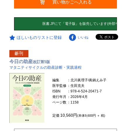
買い物かごへ入れる
ほしいものリストに登録
いいね
今日の助産
改訂第5版
マタニティサイクルの助産診断・実践過程
編集
：北川眞理子/眞鍋えみ子
医学監修
：生田克夫
ISBN
：978-4-524-20471-7
発行年月
：2026年4月
ページ数
：1158
10,560円
定価
(本体9,600円 ＋ 税)