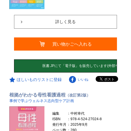
詳しく見る
買い物かごへ入れる
ほしいものリストに登録
いいね
根拠がわかる母性看護過程
（改訂第2版）
事例で学ぶウェルネス志向型ケア計画
編集
：中村幸代
ISBN
：978-4-524-27024-8
発行年月
：2025年9月
ページ数
：280