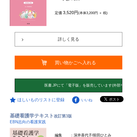
3,520円
定価
(本体3,200円 ＋ 税)
詳しく見る
買い物かごへ入れる
ほしいものリストに登録
いいね
基礎看護学テキスト
改訂第3版
EBN志向の看護実践
編集
：深井喜代子/前田ひとみ