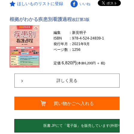
ほしいものリストに登録
いいね
根拠がわかる疾患別看護過程
改訂第3版
編集
：新見明子
ISBN
：978-4-524-24839-1
発行年月
：2021年9月
ページ数
：1256
6,820円
定価
(本体6,200円 ＋ 税)
詳しく見る
買い物かごへ入れる