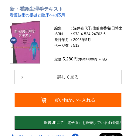
新・看護生理学テキスト
看護技術の根拠と臨床への応用
編集
：深井喜代子/佐伯由香/福田博之
ISBN
：978-4-524-24703-5
発行年月
：2008年5月
ページ数
：512
5,280円
定価
(本体4,800円 ＋ 税)
詳しく見る
買い物かごへ入れる