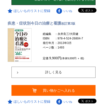
ほしいものリストに登録
いいね
疾患・症状別今日の治療と看護
改訂第3版
総編集
：永井良三/大田健
ISBN
：978-4-524-26804-7
発行年月
：2013年3月
ページ数
：1493
9,900円
定価
(本体9,000円 ＋ 税)
詳しく見る
買い物かごへ入れる
ほしいものリストに登録
いいね