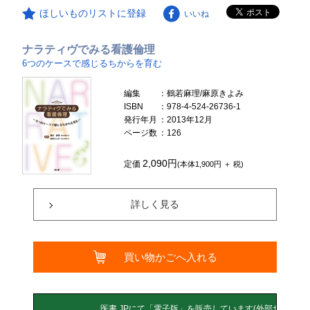
ほしいものリストに登録
いいね
ナラティヴでみる看護倫理
6つのケースで感じるちからを育む
編集
：鶴若麻理/麻原きよみ
ISBN
：978-4-524-26736-1
発行年月
：2013年12月
ページ数
：126
2,090円
定価
(本体1,900円 ＋ 税)
詳しく見る
買い物かごへ入れる