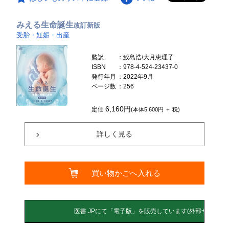
みえる生命誕生
改訂新版
受胎・妊娠・出産
監訳
：鮫島浩/大月恵理子
ISBN
：978-4-524-23437-0
発行年月
：2022年9月
ページ数
：256
6,160円
定価
(本体5,600円 ＋ 税)
詳しく見る
買い物かごへ入れる