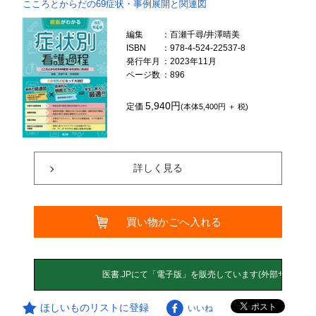
こころとからだの69症状・事例展開と関連図
編集
：百瀬千尋/井澤晴美
ISBN
：978-4-524-22537-8
発行年月
：2023年11月
ページ数
：896
5,940円
定価
(本体5,400円 ＋ 税)
詳しく見る
買い物かごへ入れる
ほしいものリストに登録
いいね