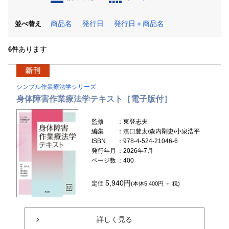
商品名
発行日
発行日＋商品名
並べ替え
あります
6件
シンプル作業療法学シリーズ
身体障害作業療法学テキスト［電子版付］
監修
：東登志夫
編集
：濱口豊太/森内剛史/小泉浩平
ISBN
：978-4-524-21046-6
発行年月
：2026年7月
ページ数
：400
5,940円
定価
(本体5,400円 ＋ 税)
詳しく見る