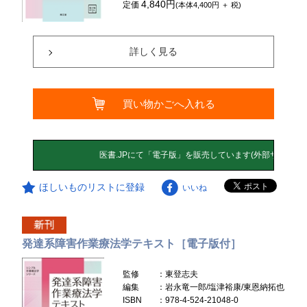
4,840円
定価
(本体4,400円 ＋ 税)
詳しく見る
買い物かごへ入れる
ほしいものリストに登録
いいね
発達系障害作業療法学テキスト［電子版付］
監修
：東登志夫
編集
：岩永竜一郎/塩津裕康/東恩納拓也
ISBN
：978-4-524-21048-0