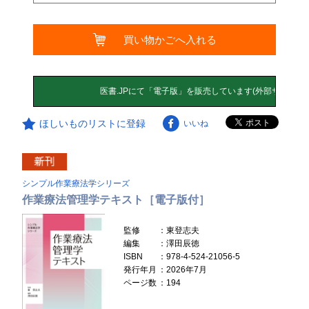
買い物かごへ入れる
ほしいものリストに登録
いいね
シンプル作業療法学シリーズ
作業療法管理学テキスト［電子版付］
監修
：東登志夫
編集
：澤田辰徳
ISBN
：978-4-524-21056-5
発行年月
：2026年7月
ページ数
：194