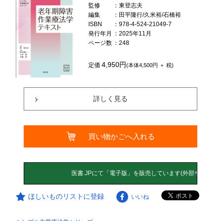
監修
：東登志夫
編集
：田平隆行/久米裕/石橋裕
ISBN
：978-4-524-21049-7
発行年月
：2025年11月
ページ数
：248
4,950円
定価
(本体4,500円 ＋ 税)
詳しく見る
買い物かごへ入れる
ほしいものリストに登録
いいね