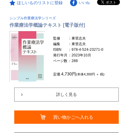
ほしいものリストに登録
いいね
シンプル作業療法学シリーズ
作業療法学概論テキスト [電子版付]
監修
：東登志夫
編集
：東登志夫
ISBN
：978-4-524-23271-0
発行年月
：2023年10月
ページ数
：288
4,730円
定価
(本体4,300円 ＋ 税)
詳しく見る
買い物かごへ入れる