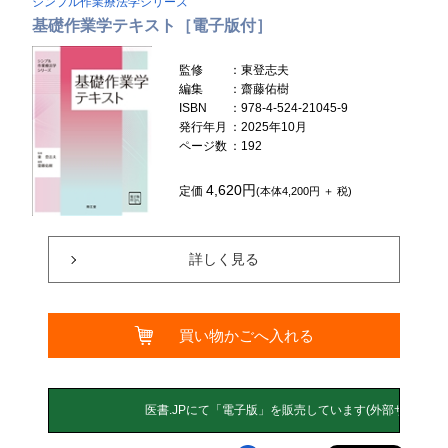
シンプル作業療法学シリーズ
基礎作業学テキスト［電子版付］
監修
：東登志夫
編集
：齋藤佑樹
ISBN
：978-4-524-21045-9
発行年月
：2025年10月
ページ数
：192
4,620円
定価
(本体4,200円 ＋ 税)
詳しく見る
買い物かごへ入れる