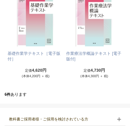
基礎作業学テキスト［電子版
作業療法学概論テキスト [電子
付］
版付]
4,620円
4,730円
定価
定価
(本体4,200円 ＋ 税)
(本体4,300円 ＋ 税)
あります
6件
教科書ご採用者様・ご採用を検討されている方