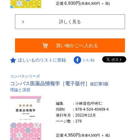
6,930円
定価
(本体6,300円 ＋ 税)
詳しく見る
買い物かごへ入れる
ほしいものリストに登録
いいね
コンパスシリーズ
コンパス医薬品情報学［電子版付］
改訂第3版
理論と演習
編集
：小林道也/中村仁
ISBN
：978-4-524-40409-4
発行年月
：2022年12月
ページ数
：276
4,950円
定価
(本体4,500円 ＋ 税)