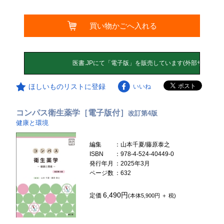
買い物かごへ入れる
ほしいものリストに登録
いいね
コンパス衛生薬学［電子版付］
改訂第4版
健康と環境
編集
：山本千夏/藤原泰之
ISBN
：978-4-524-40449-0
発行年月
：2025年3月
ページ数
：632
6,490円
定価
(本体5,900円 ＋ 税)