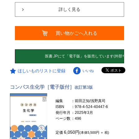
詳しく見る
買い物かごへ入れる
ほしいものリストに登録
いいね
コンパス生化学［電子版付］
改訂第3版
編集
：前田正知/浅野真司
ISBN
：978-4-524-40447-6
発行年月
：2025年3月
ページ数
：496
6,050円
定価
(本体5,500円 ＋ 税)