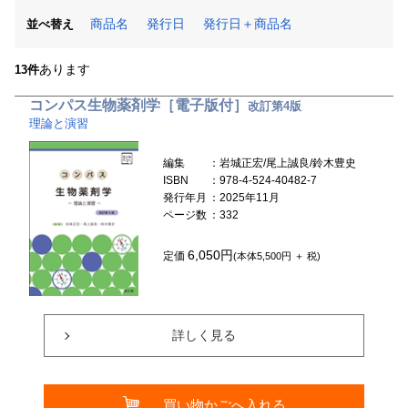
商品名
発行日
発行日＋商品名
並べ替え
あります
13件
コンパス生物薬剤学［電子版付］
改訂第4版
理論と演習
編集
：岩城正宏/尾上誠良/鈴木豊史
ISBN
：978-4-524-40482-7
発行年月
：2025年11月
ページ数
：332
6,050円
定価
(本体5,500円 ＋ 税)
詳しく見る
買い物かごへ入れる