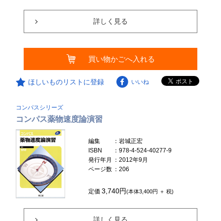
詳しく見る
買い物かごへ入れる
ほしいものリストに登録
いいね
コンパスシリーズ
コンパス薬物速度論演習
編集
：岩城正宏
ISBN
：978-4-524-40277-9
発行年月
：2012年9月
ページ数
：206
3,740円
定価
(本体3,400円 ＋ 税)
詳しく見る