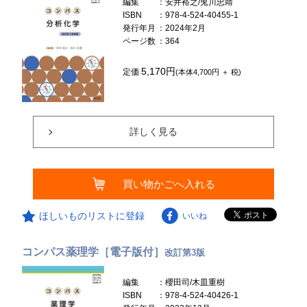
編集
：安井裕之/兎川忠靖
ISBN
：978-4-524-40455-1
発行年月
：2024年2月
ページ数
：364
5,170円
定価
(本体4,700円 ＋ 税)
詳しく見る
買い物かごへ入れる
ほしいものリストに登録
いいね
コンパス薬理学［電子版付］
改訂第3版
編集
：櫻田司/木皿重樹
ISBN
：978-4-524-40426-1