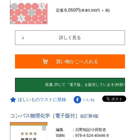
6,050円
定価
(本体5,500円 ＋ 税)
詳しく見る
買い物かごへ入れる
ほしいものリストに登録
いいね
コンパス物理化学［電子版付］
改訂第4版
編集
：日野知証/小田彰史
ISBN
：978-4-524-40446-9