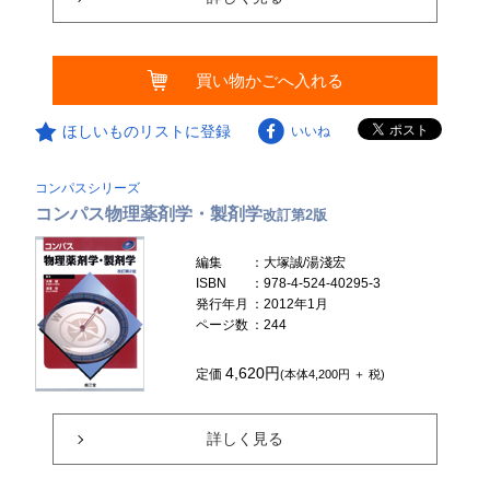
買い物かごへ入れる
ほしいものリストに登録
いいね
コンパスシリーズ
コンパス物理薬剤学・製剤学
改訂第2版
編集
：大塚誠/湯淺宏
ISBN
：978-4-524-40295-3
発行年月
：2012年1月
ページ数
：244
4,620円
定価
(本体4,200円 ＋ 税)
詳しく見る