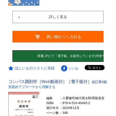
詳しく見る
買い物かごへ入れる
ほしいものリストに登録
いいね
コンパス調剤学［Web動画付］［電子版付］
改訂第4版
実践的アプローチから理解する
編集
：八重徹司/緒方憲太郎/髙取真吾
ISBN
：978-4-524-40445-2
発行年月
：2024年12月
ページ数
：348