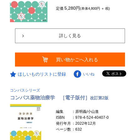
5,280円
定価
(本体4,800円 ＋ 税)
詳しく見る
買い物かごへ入れる
ほしいものリストに登録
いいね
コンパスシリーズ
コンパス薬物治療学 ［電子版付］
改訂第2版
編集
：原明義/小山進
ISBN
：978-4-524-40407-0
発行年月
：2022年12月
ページ数
：632