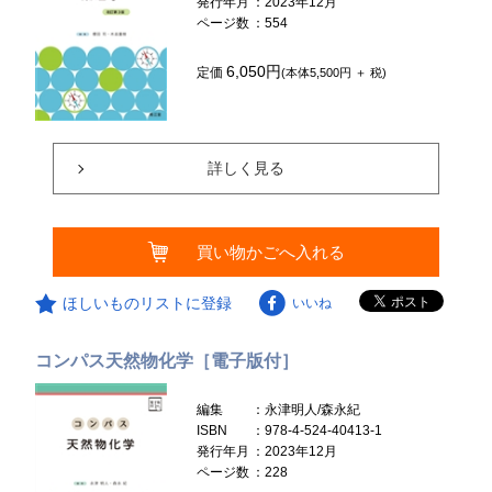
発行年月
：2023年12月
ページ数
：554
6,050円
定価
(本体5,500円 ＋ 税)
詳しく見る
買い物かごへ入れる
ほしいものリストに登録
いいね
コンパス天然物化学［電子版付］
編集
：永津明人/森永紀
ISBN
：978-4-524-40413-1
発行年月
：2023年12月
ページ数
：228