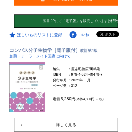
ほしいものリストに登録
いいね
コンパス分子生物学［電子版付］
改訂第4版
創薬・テーラーメイド医療に向けて
編集
：鹿志毛信広/川嶋剛
ISBN
：978-4-524-40479-7
発行年月
：2025年11月
ページ数
：312
5,280円
定価
(本体4,800円 ＋ 税)
詳しく見る