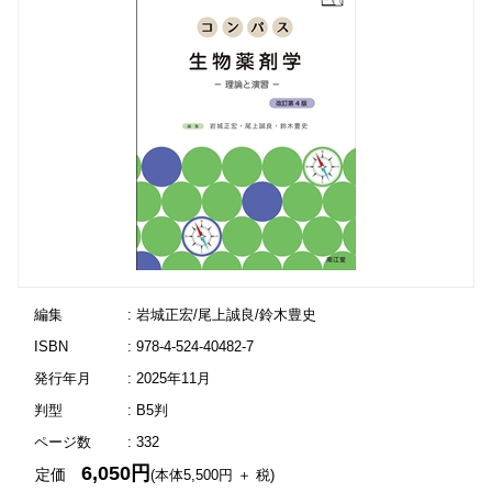
編集
: 岩城正宏/尾上誠良/鈴木豊史
ISBN
: 978-4-524-40482-7
発行年月
: 2025年11月
判型
: B5判
ページ数
: 332
6,050円
定価
(本体5,500円 ＋ 税)