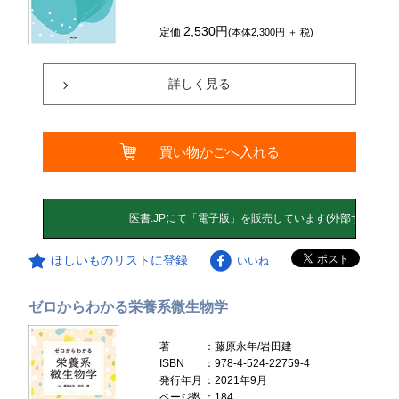
2,530円
定価
(本体2,300円 ＋ 税)
詳しく見る
買い物かごへ入れる
ほしいものリストに登録
いいね
ゼロからわかる栄養系微生物学
著
：藤原永年/岩田建
ISBN
：978-4-524-22759-4
発行年月
：2021年9月
ページ数
：184