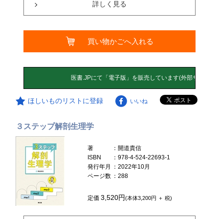
詳しく見る
買い物かごへ入れる
ほしいものリストに登録
いいね
３ステップ解剖生理学
著
：開道貴信
ISBN
：978-4-524-22693-1
発行年月
：2022年10月
ページ数
：288
3,520円
定価
(本体3,200円 ＋ 税)