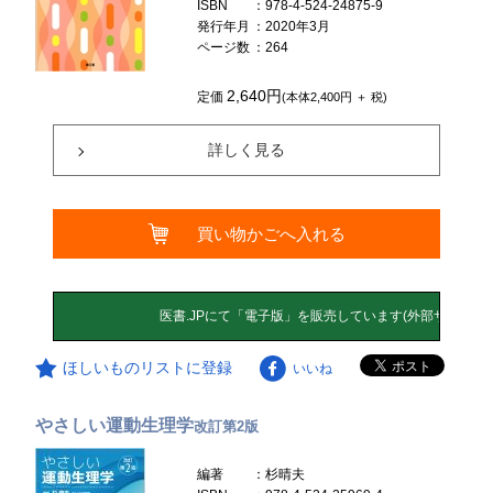
ISBN
：978-4-524-24875-9
発行年月
：2020年3月
ページ数
：264
2,640円
定価
(本体2,400円 ＋ 税)
詳しく見る
買い物かごへ入れる
ほしいものリストに登録
いいね
やさしい運動生理学
改訂第2版
編著
：杉晴夫