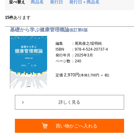
商品名
発行日
発行日＋商品名
並べ替え
あります
15件
基礎から学ぶ健康管理概論
改訂第6版
編集
：尾島俊之/堤明純
ISBN
：978-4-524-20737-4
発行年月
：2025年3月
ページ数
：240
2,970円
定価
(本体2,700円 ＋ 税)
詳しく見る
買い物かごへ入れる