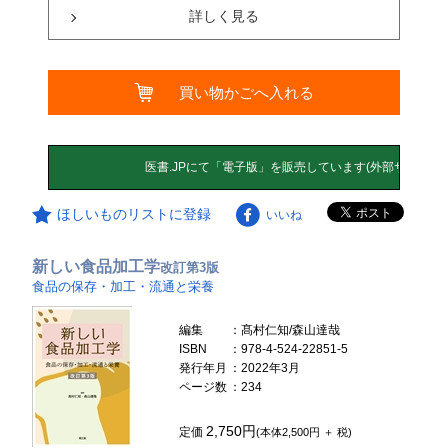
詳しく見る
買い物かごへ入れる
ほしいものリストに登録
いいね
新しい食品加工学
改訂第3版
食品の保存・加工・流通と栄養
編集
：髙村仁知/森山達哉
ISBN
：978-4-524-22851-5
発行年月
：2022年3月
ページ数
：234
2,750円
定価
(本体2,500円 ＋ 税)