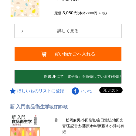
3,080円
定価
(本体2,800円 ＋ 税)
詳しく見る
買い物かごへ入れる
ほしいものリストに登録
いいね
新 入門食品衛生学
改訂第4版
著
：松岡麻男/小田隆弘/富田雅弘/池田光
壱/玉記雷太/藤原永年/伊藤裕才/津村有
紀