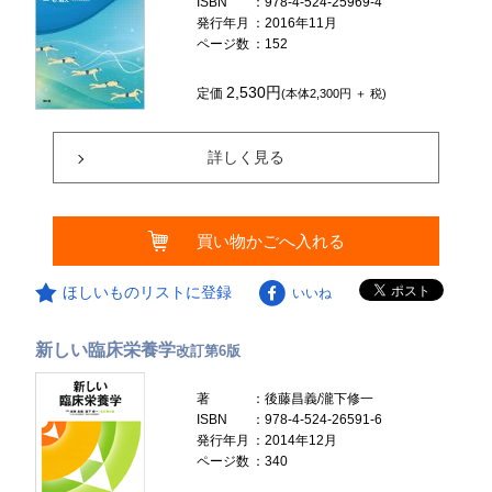
ISBN
：978-4-524-25969-4
発行年月
：2016年11月
ページ数
：152
2,530円
定価
(本体2,300円 ＋ 税)
詳しく見る
買い物かごへ入れる
ほしいものリストに登録
いいね
新しい臨床栄養学
改訂第6版
著
：後藤昌義/瀧下修一
ISBN
：978-4-524-26591-6
発行年月
：2014年12月
ページ数
：340