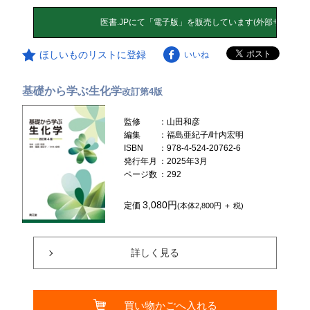
ほしいものリストに登録
いいね
基礎から学ぶ生化学
改訂第4版
監修
：山田和彦
編集
：福島亜紀子/叶内宏明
ISBN
：978-4-524-20762-6
発行年月
：2025年3月
ページ数
：292
3,080円
定価
(本体2,800円 ＋ 税)
詳しく見る
買い物かごへ入れる