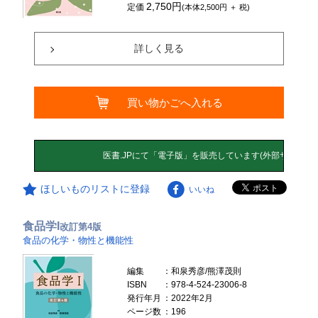
2,750円
定価
(本体2,500円 ＋ 税)
詳しく見る
買い物かごへ入れる
ほしいものリストに登録
いいね
食品学I
改訂第4版
食品の化学・物性と機能性
編集
：和泉秀彦/熊澤茂則
ISBN
：978-4-524-23006-8
発行年月
：2022年2月
ページ数
：196