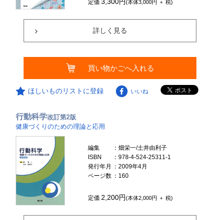
3,300円
定価
(本体3,000円 ＋ 税)
詳しく見る
買い物かごへ入れる
ほしいものリストに登録
いいね
行動科学
改訂第2版
健康づくりのための理論と応用
編集
：畑栄一/土井由利子
ISBN
：978-4-524-25311-1
発行年月
：2009年4月
ページ数
：160
2,200円
定価
(本体2,000円 ＋ 税)