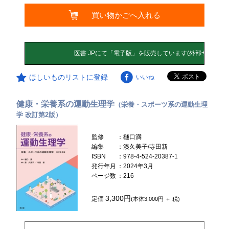
買い物かごへ入れる
ほしいものリストに登録
いいね
健康・栄養系の運動生理学
（栄養・スポーツ系の運動生理
学 改訂第2版）
監修
：樋口満
編集
：湊久美子/寺田新
ISBN
：978-4-524-20387-1
発行年月
：2024年3月
ページ数
：216
3,300円
定価
(本体3,000円 ＋ 税)