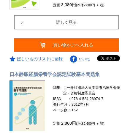
3,080円
定価
(本体2,800円 ＋ 税)
詳しく見る
買い物かごへ入れる
ほしいものリストに登録
いいね
日本静脈経腸栄養学会認定試験基本問題集
編集
：一般社団法人日本栄養治療学会認
定・資格制度委員会
ISBN
：978-4-524-26974-7
発行年月
：2012年7月
ページ数
：152
2,860円
定価
(本体2,600円 ＋ 税)