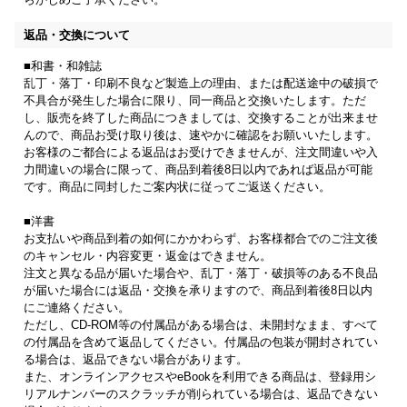
返品・交換について
■和書・和雑誌
乱丁・落丁・印刷不良など製造上の理由、または配送途中の破損で
不具合が発生した場合に限り、同一商品と交換いたします。ただ
し、販売を終了した商品につきましては、交換することが出来ませ
んので、商品お受け取り後は、速やかに確認をお願いいたします。
お客様のご都合による返品はお受けできませんが、注文間違いや入
力間違いの場合に限って、商品到着後8日以内であれば返品が可能
です。商品に同封したご案内状に従ってご返送ください。
■洋書
お支払いや商品到着の如何にかかわらず、お客様都合でのご注文後
のキャンセル・内容変更・返金はできません。
注文と異なる品が届いた場合や、乱丁・落丁・破損等のある不良品
が届いた場合には返品・交換を承りますので、商品到着後8日以内
にご連絡ください。
ただし、CD-ROM等の付属品がある場合は、未開封なまま、すべて
の付属品を含めて返品してください。付属品の包装が開封されてい
る場合は、返品できない場合があります。
また、オンラインアクセスやeBookを利用できる商品は、登録用シ
リアルナンバーのスクラッチが削られている場合は、返品できない