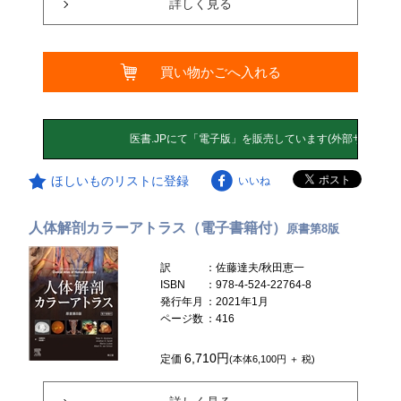
詳しく見る
買い物かごへ入れる
ほしいものリストに登録
いいね
人体解剖カラーアトラス（電子書籍付）
原書第8版
訳
：佐藤達夫/秋田恵一
ISBN
：978-4-524-22764-8
発行年月
：2021年1月
ページ数
：416
6,710円
定価
(本体6,100円 ＋ 税)