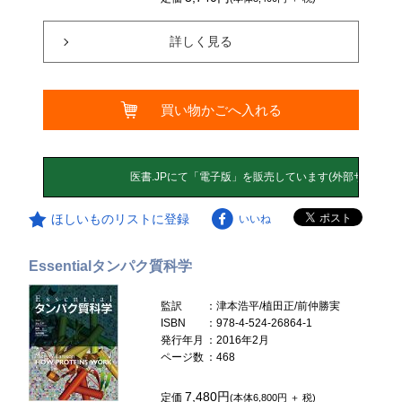
詳しく見る
買い物かごへ入れる
ほしいものリストに登録
いいね
Essentialタンパク質科学
監訳
：津本浩平/植田正/前仲勝実
ISBN
：978-4-524-26864-1
発行年月
：2016年2月
ページ数
：468
7,480円
定価
(本体6,800円 ＋ 税)