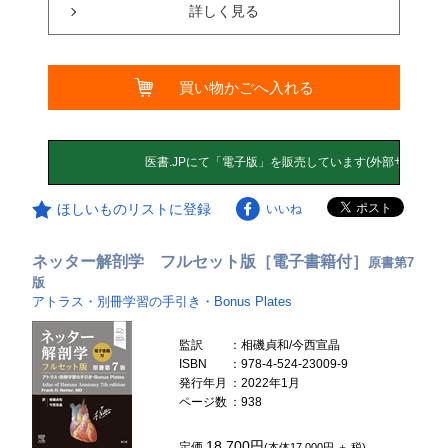
詳しく見る
買い物かごへ入れる
ほしいものリストに登録
いいね
ネッター解剖学 フルセット版［電子書籍付］
原書第7
版
アトラス・別冊学習の手引き・Bonus Plates
監訳
：相磯貞和/今西宣晶
ISBN
：978-4-524-23009-9
発行年月
：2022年1月
ページ数
：938
18,700円
定価
(本体17,000円 ＋ 税)