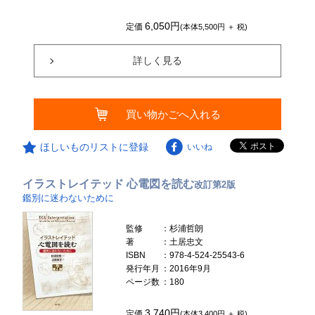
6,050円
定価
(本体5,500円 ＋ 税)
詳しく見る
買い物かごへ入れる
ほしいものリストに登録
いいね
イラストレイテッド 心電図を読む
改訂第2版
鑑別に迷わないために
監修
：杉浦哲朗
著
：土居忠文
ISBN
：978-4-524-25543-6
発行年月
：2016年9月
ページ数
：180
3,740円
定価
(本体3,400円 ＋ 税)