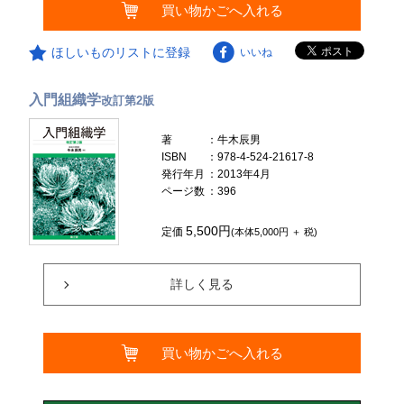
買い物かごへ入れる
ほしいものリストに登録
いいね
入門組織学
改訂第2版
著
：牛木辰男
ISBN
：978-4-524-21617-8
発行年月
：2013年4月
ページ数
：396
5,500円
定価
(本体5,000円 ＋ 税)
詳しく見る
買い物かごへ入れる