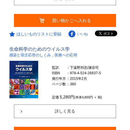
買い物かごへ入れる
ほしいものリストに登録
いいね
生命科学のためのウイルス学
感染と宿主応答のしくみ，医療への応用
監訳
：下遠野邦忠/瀬谷司
ISBN
：978-4-524-26837-5
発行年月
：2015年2月
ページ数
：360
5,280円
定価
(本体4,800円 ＋ 税)
詳しく見る