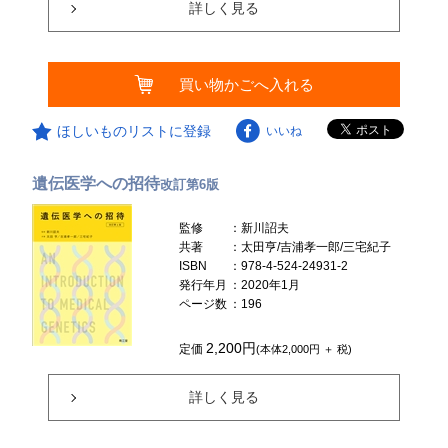
詳しく見る
買い物かごへ入れる
ほしいものリストに登録
いいね
遺伝医学への招待
改訂第6版
監修
：新川詔夫
共著
：太田亨/吉浦孝一郎/三宅紀子
ISBN
：978-4-524-24931-2
発行年月
：2020年1月
ページ数
：196
2,200円
定価
(本体2,000円 ＋ 税)
詳しく見る