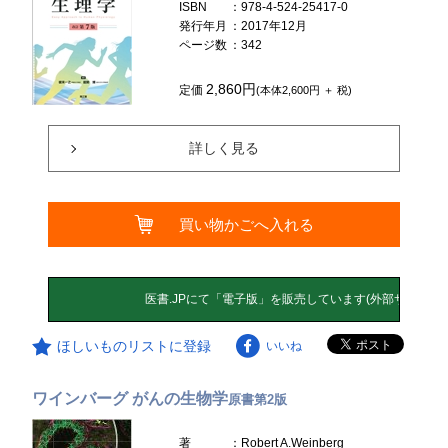
ISBN
：978-4-524-25417-0
発行年月
：2017年12月
ページ数
：342
2,860円
定価
(本体2,600円 ＋ 税)
詳しく見る
買い物かごへ入れる
ほしいものリストに登録
いいね
ワインバーグ がんの生物学
原書第2版
著
：Robert A.Weinberg