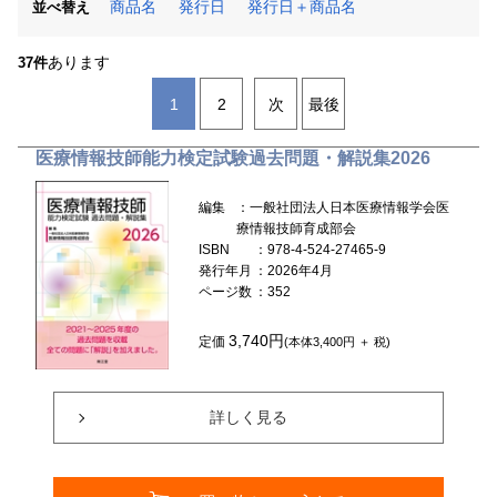
商品名
発行日
発行日＋商品名
並べ替え
あります
37件
1
2
次
最後
医療情報技師能力検定試験過去問題・解説集2026
編集
：一般社団法人日本医療情報学会医
療情報技師育成部会
ISBN
：978-4-524-27465-9
発行年月
：2026年4月
ページ数
：352
3,740円
定価
(本体3,400円 ＋ 税)
詳しく見る