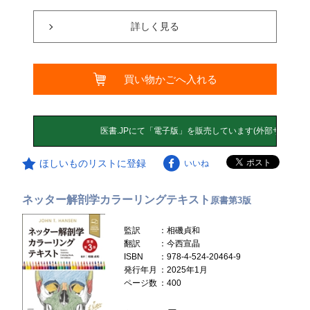
詳しく見る
買い物かごへ入れる
ほしいものリストに登録
いいね
ネッター解剖学カラーリングテキスト
原書第3版
監訳
：相磯貞和
翻訳
：今西宣晶
ISBN
：978-4-524-20464-9
発行年月
：2025年1月
ページ数
：400