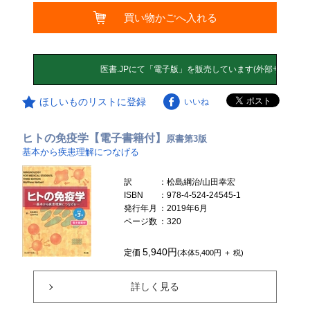
買い物かごへ入れる
ほしいものリストに登録
いいね
ヒトの免疫学【電子書籍付】
原書第3版
基本から疾患理解につなげる
訳
：松島綱治/山田幸宏
ISBN
：978-4-524-24545-1
発行年月
：2019年6月
ページ数
：320
5,940円
定価
(本体5,400円 ＋ 税)
詳しく見る