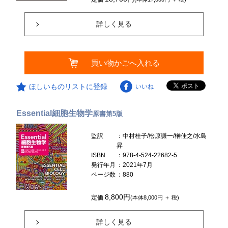
詳しく見る
買い物かごへ入れる
ほしいものリストに登録
いいね
Essential細胞生物学
原書第5版
監訳
：中村桂子/松原謙一/榊佳之/水島
昇
ISBN
：978-4-524-22682-5
発行年月
：2021年7月
ページ数
：880
8,800円
定価
(本体8,000円 ＋ 税)
詳しく見る