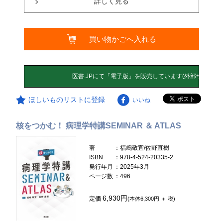
詳しく見る
買い物かごへ入れる
ほしいものリストに登録
いいね
核をつかむ！ 病理学特講SEMINAR ＆ ATLAS
著
：福嶋敬宜/佐野直樹
ISBN
：978-4-524-20335-2
発行年月
：2025年3月
ページ数
：496
6,930円
定価
(本体6,300円 ＋ 税)