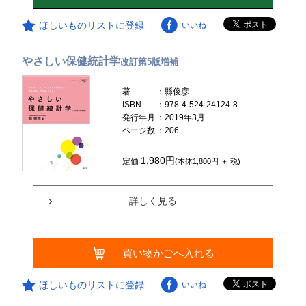
ほしいものリストに登録
いいね
やさしい保健統計学
改訂第5版増補
著
：縣俊彦
ISBN
：978-4-524-24124-8
発行年月
：2019年3月
ページ数
：206
1,980円
定価
(本体1,800円 ＋ 税)
詳しく見る
買い物かごへ入れる
ほしいものリストに登録
いいね