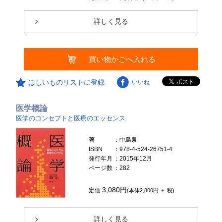
詳しく見る
買い物かごへ入れる
ほしいものリストに登録
いいね
医学概論
医学のコンセプトと医療のエッセンス
著
：中島泉
ISBN
：978-4-524-26751-4
発行年月
：2015年12月
ページ数
：282
3,080円
定価
(本体2,800円 ＋ 税)
詳しく見る