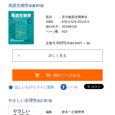
免疫生物学
原書第9版
監訳
：笹月健彦/吉開泰信
ISBN
：978-4-524-25115-5
発行年月
：2019年3月
ページ数
：910
9,350円
定価
(本体8,500円 ＋ 税)
詳しく見る
買い物かごへ入れる
ほしいものリストに登録
いいね
やさしい生理学
改訂第7版
編集
：彼末一之/能勢博