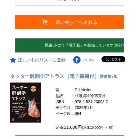
買い物かごへ入れる
ほしいものリストに登録
いいね
ネッター解剖学アトラス［電子書籍付］
原書第7版
著
：F.H.Netter
監訳
：相磯貞和/今西宣晶
ISBN
：978-4-524-23008-2
発行年月
：2022年1月
ページ数
：664
11,000円
定価
(本体10,000円 ＋ 税)