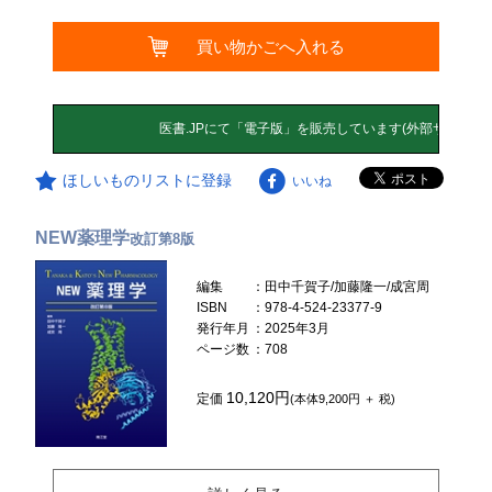
買い物かごへ入れる
ほしいものリストに登録
いいね
NEW薬理学
改訂第8版
編集
：田中千賀子/加藤隆一/成宮周
ISBN
：978-4-524-23377-9
発行年月
：2025年3月
ページ数
：708
10,120円
定価
(本体9,200円 ＋ 税)