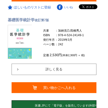
ほしいものリストに登録
いいね
基礎医学統計学
改訂第7版
共著
：加納克己/高橋秀人
ISBN
：978-4-524-24149-1
発行年月
：2019年3月
ページ数
：242
2,530円
定価
(本体2,300円 ＋ 税)
詳しく見る
買い物かごへ入れる