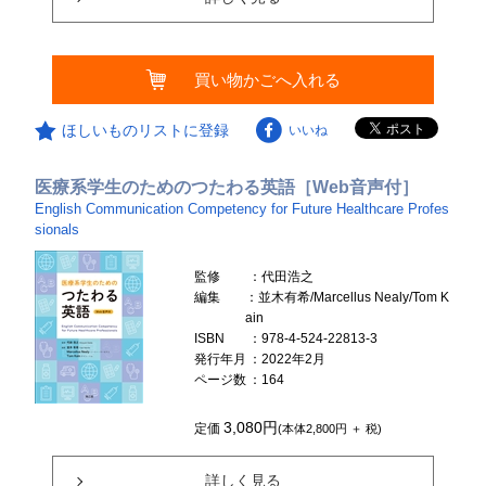
買い物かごへ入れる
ほしいものリストに登録
いいね
医療系学生のためのつたわる英語［Web音声付］
English Communication Competency for Future Healthcare Profes
sionals
監修
：代田浩之
編集
：並木有希/Marcellus Nealy/Tom K
ain
ISBN
：978-4-524-22813-3
発行年月
：2022年2月
ページ数
：164
3,080円
定価
(本体2,800円 ＋ 税)
詳しく見る