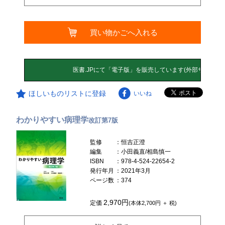
買い物かごへ入れる
ほしいものリストに登録
いいね
わかりやすい病理学
改訂第7版
監修
：恒吉正澄
編集
：小田義直/相島慎一
ISBN
：978-4-524-22654-2
発行年月
：2021年3月
ページ数
：374
2,970円
定価
(本体2,700円 ＋ 税)