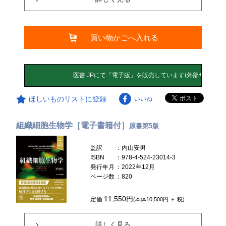
買い物かごへ入れる
ほしいものリストに登録
いいね
組織細胞生物学［電子書籍付］
原書第5版
監訳
：内山安男
ISBN
：978-4-524-23014-3
発行年月
：2022年12月
ページ数
：820
11,550円
定価
(本体10,500円 ＋ 税)
詳しく見る