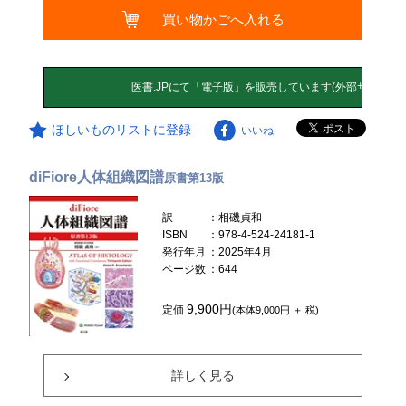
買い物かごへ入れる
ほしいものリストに登録
いいね
diFiore人体組織図譜
原書第13版
訳
：相磯貞和
ISBN
：978-4-524-24181-1
発行年月
：2025年4月
ページ数
：644
9,900円
定価
(本体9,000円 ＋ 税)
詳しく見る