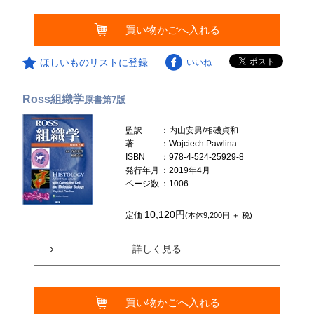
買い物かごへ入れる
ほしいものリストに登録
いいね
Ross組織学
原書第7版
監訳
：内山安男/相磯貞和
著
：Wojciech Pawlina
ISBN
：978-4-524-25929-8
発行年月
：2019年4月
ページ数
：1006
10,120円
定価
(本体9,200円 ＋ 税)
詳しく見る
買い物かごへ入れる