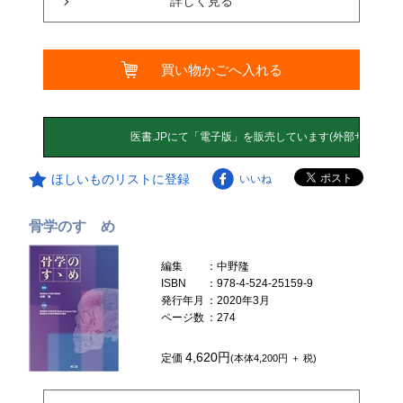
詳しく見る
買い物かごへ入れる
ほしいものリストに登録
いいね
骨学のすゝめ
編集
：中野隆
ISBN
：978-4-524-25159-9
発行年月
：2020年3月
ページ数
：274
4,620円
定価
(本体4,200円 ＋ 税)