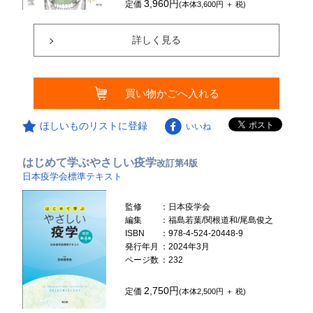
3,960円
定価
(本体3,600円 ＋ 税)
詳しく見る
買い物かごへ入れる
ほしいものリストに登録
いいね
はじめて学ぶやさしい疫学
改訂第4版
日本疫学会標準テキスト
監修
：日本疫学会
編集
：福島若葉/関根道和/尾島俊之
ISBN
：978-4-524-20448-9
発行年月
：2024年3月
ページ数
：232
2,750円
定価
(本体2,500円 ＋ 税)