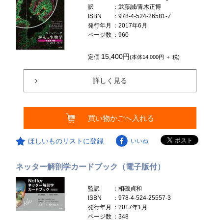
訳
：武藤誠/青木正博
ISBN
：978-4-524-26581-7
発行年月
：2017年6月
ページ数
：960
15,400円
定価
(本体14,000円 ＋ 税)
詳しく見る
買い物かごへ入れる
ほしいものリストに登録
いいね
ネッター解剖学カードブック（電子版付）
監訳
：相磯貞和
ISBN
：978-4-524-25557-3
発行年月
：2017年1月
ページ数
：348