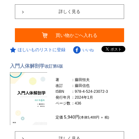
詳しく見る
買い物かごへ入れる
ほしいものリストに登録
いいね
入門人体解剖学
改訂第6版
著
：藤田恒夫
改訂
：藤田信也
ISBN
：978-4-524-23072-3
発行年月
：2024年1月
ページ数
：436
5,940円
定価
(本体5,400円 ＋ 税)
詳しく見る