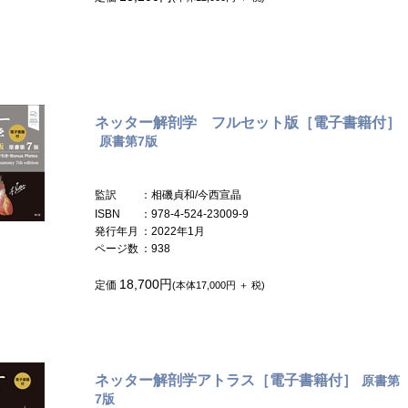
ネッター解剖学 フルセット版［電子書籍付］
原書第7版
監訳
：相磯貞和/今西宣晶
ISBN
：978-4-524-23009-9
発行年月
：2022年1月
ページ数
：938
18,700円
定価
(本体17,000円 ＋ 税)
ネッター解剖学アトラス［電子書籍付］
原書第
7版