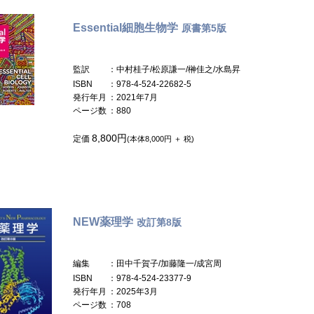
Essential細胞生物学
原書第5版
監訳
：中村桂子/松原謙一/榊佳之/水島昇
ISBN
：978-4-524-22682-5
発行年月
：2021年7月
ページ数
：880
8,800円
定価
(本体8,000円 ＋ 税)
NEW薬理学
改訂第8版
編集
：田中千賀子/加藤隆一/成宮周
ISBN
：978-4-524-23377-9
発行年月
：2025年3月
ページ数
：708