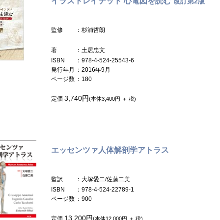
イラストレイテッド 心電図を読む
改訂第2版
監修
：杉浦哲朗
著
：土居忠文
ISBN
：978-4-524-25543-6
発行年月
：2016年9月
ページ数
：180
3,740円
定価
(本体3,400円 ＋ 税)
エッセンツァ人体解剖学アトラス
監訳
：大塚愛二/佐藤二美
ISBN
：978-4-524-22789-1
ページ数
：900
13,200円
定価
(本体12,000円 ＋ 税)