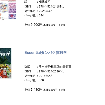
訳
：相磯貞和
ISBN
：978-4-524-24181-1
発行年月
：2025年4月
ページ数
：644
9,900円
定価
(本体9,000円 ＋ 税)
Essentialタンパク質科学
監訳
：津本浩平/植田正/前仲勝実
ISBN
：978-4-524-26864-1
発行年月
：2016年2月
ページ数
：468
7,480円
定価
(本体6,800円 ＋ 税)