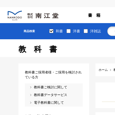
書 籍
和書
洋書
洋雑誌
商品検索
教科書
ホーム
教科書ご採用者様・ご採用を検討され
ている方
教科書ご検討に関して
教科書データサービス
電子教科書に関して