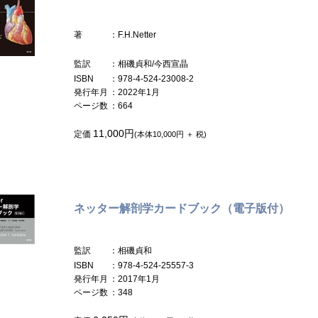
著
：F.H.Netter
監訳
：相磯貞和/今西宣晶
ISBN
：978-4-524-23008-2
発行年月
：2022年1月
ページ数
：664
11,000円
定価
(本体10,000円 ＋ 税)
ネッター解剖学カードブック（電子版付）
監訳
：相磯貞和
ISBN
：978-4-524-25557-3
発行年月
：2017年1月
ページ数
：348