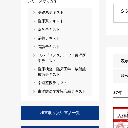
シリーズから探す
シ
基礎系テキスト
臨床系テキスト
薬学テキスト
栄養テキスト
看護テキスト
リハビリ／スポーツ／東洋医
学テキスト
表
臨床検査・臨床工学・放射線
技術テキスト
並
柔道整復テキスト
東洋療法学校協会編テキスト
37
件
和書取り扱い書店一覧