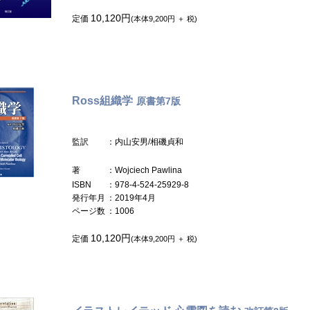
10,120円
定価
(本体9,200円 ＋ 税)
Ross組織学
原書第7版
監訳
：内山安男/相磯貞和
著
：Wojciech Pawlina
ISBN
：978-4-524-25929-8
発行年月
：2019年4月
ページ数
：1006
10,120円
定価
(本体9,200円 ＋ 税)