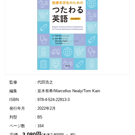
監修
: 代田浩之
編集
: 並木有希/Marcellus Nealy/Tom Kain
ISBN
: 978-4-524-22813-3
発行年月
: 2022年2月
判型
: B5
ページ数
: 164
3,080円
定価
(本体2,800円 ＋ 税)