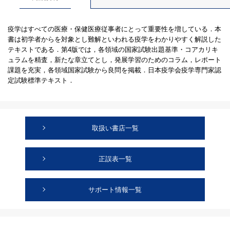
疫学はすべての医療・保健医療従事者にとって重要性を増している．本
書は初学者からを対象とし難解といわれる疫学をわかりやすく解説した
テキストである．第4版では，各領域の国家試験出題基準・コアカリキ
ュラムを精査，新たな章立てとし，発展学習のためのコラム，レポート
課題を充実，各領域国家試験から良問を掲載．日本疫学会疫学専門家認
定試験標準テキスト．
取扱い書店一覧
正誤表一覧
サポート情報一覧