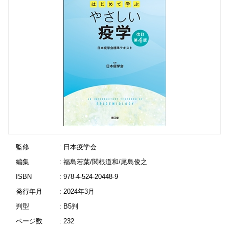
監修
: 日本疫学会
編集
: 福島若葉/関根道和/尾島俊之
ISBN
: 978-4-524-20448-9
発行年月
: 2024年3月
判型
: B5判
ページ数
: 232