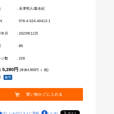
集
: 永津明人/森永紀
N
: 978-4-524-40413-1
行年月
: 2023年12月
型
: B5
ージ数
: 228
5,280円
価
(本体4,800円 ＋ 税)
庫
ほしいものリストに登録
いいね