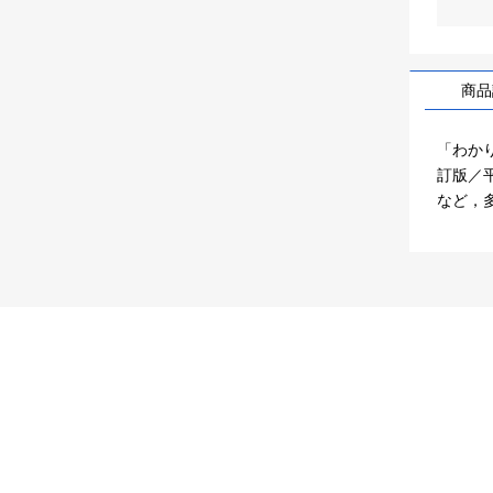
商品
「わか
訂版／
など，