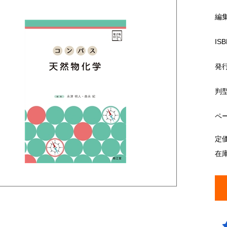
編
ISB
発
判
ペ
定
在