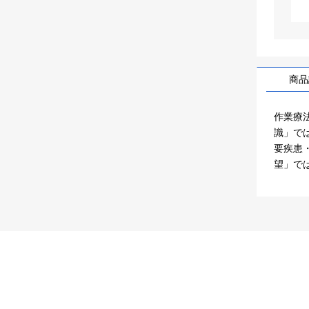
商品
作業療
識」で
要疾患
望」で