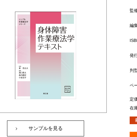
監
編
ISB
発
判
ペ
定
在
サンプルを見る