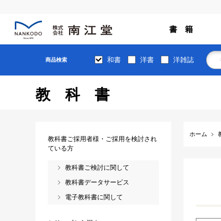
書 籍
和書
洋書
洋雑誌
商品検索
教科書
ホーム
教科書ご採用者様・ご採用を検討され
ている方
教科書ご検討に関して
教科書データサービス
電子教科書に関して