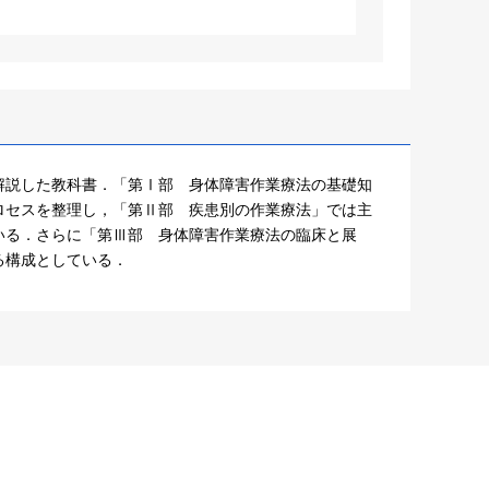
解説した教科書．「第Ⅰ部 身体障害作業療法の基礎知
ロセスを整理し，「第Ⅱ部 疾患別の作業療法」では主
いる．さらに「第Ⅲ部 身体障害作業療法の臨床と展
る構成としている．