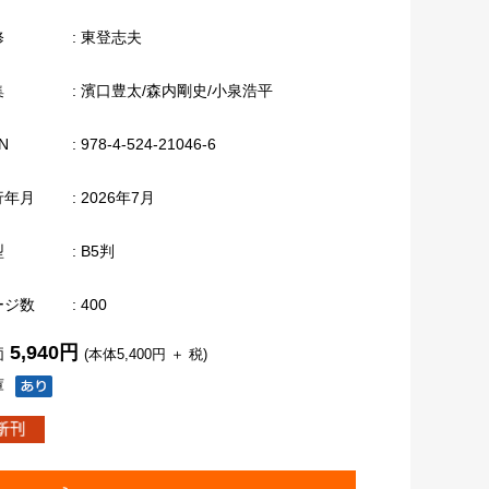
修
: 東登志夫
集
: 濱口豊太/森内剛史/小泉浩平
N
: 978-4-524-21046-6
行年月
: 2026年7月
型
: B5判
ージ数
: 400
5,940円
価
(本体5,400円 ＋ 税)
庫