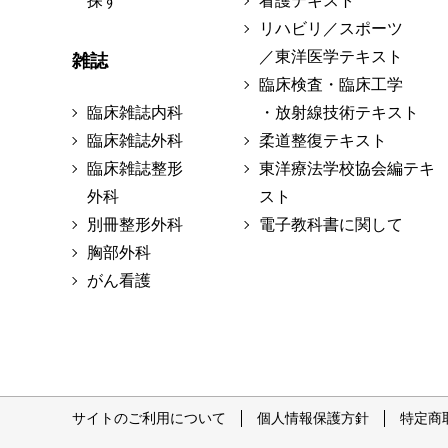
探す
看護テキスト
リハビリ／スポーツ
／東洋医学テキスト
雑誌
臨床検査・臨床工学
臨床雑誌内科
・放射線技術テキスト
臨床雑誌外科
柔道整復テキスト
臨床雑誌整形
東洋療法学校協会編テキ
外科
スト
別冊整形外科
電子教科書に関して
胸部外科
がん看護
サイトのご利用について
個人情報保護方針
特定商