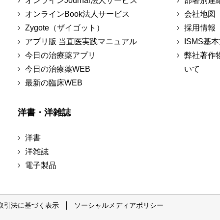
オンラインJournal法人サービス
部署別連
オンラインBook法人サービス
会社地図
Zygote（ザイゴット）
採用情報
アプリ版 当直医実践マニュアル
ISMS基
今日の治療薬アプリ
弊社著作
今日の治療薬WEB
いて
最新の臨床WEB
洋書・洋雑誌
洋書
洋雑誌
電子製品
取引法に基づく表示
ソーシャルメディアポリシー