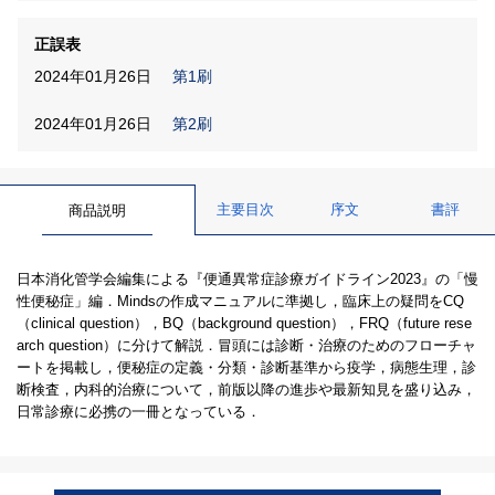
正誤表
2024年01月26日
第1刷
2024年01月26日
第2刷
主要目次
序文
書評
商品説明
日本消化管学会編集による『便通異常症診療ガイドライン2023』の「慢
性便秘症」編．Mindsの作成マニュアルに準拠し，臨床上の疑問をCQ
（clinical question），BQ（background question），FRQ（future rese
arch question）に分けて解説．冒頭には診断・治療のためのフローチャ
ートを掲載し，便秘症の定義・分類・診断基準から疫学，病態生理，診
断検査，内科的治療について，前版以降の進歩や最新知見を盛り込み，
日常診療に必携の一冊となっている．