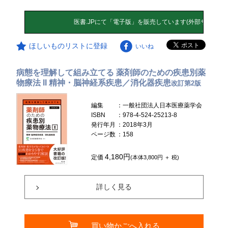
ほしいものリストに登録
いいね
病態を理解して組み立てる 薬剤師のための疾患別薬
物療法 II 精神・脳神経系疾患／消化器疾患
改訂第2版
編集
：一般社団法人日本医療薬学会
ISBN
：978-4-524-25213-8
発行年月
：2018年3月
ページ数
：158
4,180円
定価
(本体3,800円 ＋ 税)
詳しく見る
買い物かごへ入れる