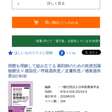
詳しく見る
買い物かごへ入れる
ほしいものリストに登録
いいね
病態を理解して組み立てる 薬剤師のための疾患別薬
物療法 V 感染症／呼吸器疾患／皮膚疾患／感覚器疾
患
改訂第2版
編集
：一般社団法人日本医療薬学会
ISBN
：978-4-524-25216-9
発行年月
：2018年3月
ページ数
：164