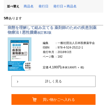
商品名
発行日
発行日＋商品名
並べ替え
あります
5件
病態を理解して組み立てる 薬剤師のための疾患別薬
物療法 I 悪性腫瘍
改訂第2版
編集
：一般社団法人日本医療薬学会
ISBN
：978-4-524-25212-1
発行年月
：2018年3月
ページ数
：182
4,180円
定価
(本体3,800円 ＋ 税)
詳しく見る
買い物かごへ入れる