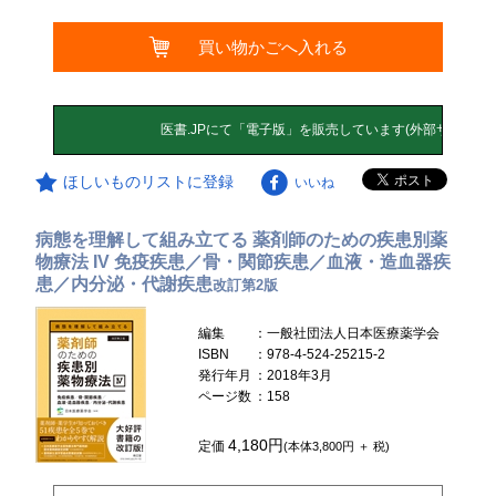
買い物かごへ入れる
ほしいものリストに登録
いいね
病態を理解して組み立てる 薬剤師のための疾患別薬
物療法 IV 免疫疾患／骨・関節疾患／血液・造血器疾
患／内分泌・代謝疾患
改訂第2版
編集
：一般社団法人日本医療薬学会
ISBN
：978-4-524-25215-2
発行年月
：2018年3月
ページ数
：158
4,180円
定価
(本体3,800円 ＋ 税)