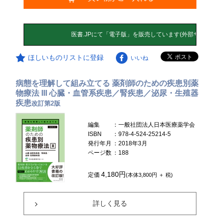
ほしいものリストに登録
いいね
病態を理解して組み立てる 薬剤師のための疾患別薬
物療法 III 心臓・血管系疾患／腎疾患／泌尿・生殖器
疾患
改訂第2版
編集
：一般社団法人日本医療薬学会
ISBN
：978-4-524-25214-5
発行年月
：2018年3月
ページ数
：188
4,180円
定価
(本体3,800円 ＋ 税)
詳しく見る