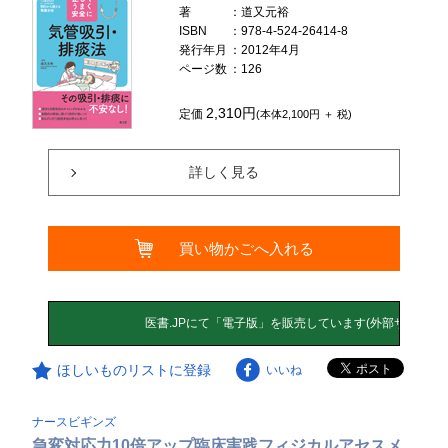
著
：道又元裕
ISBN
：978-4-524-26414-8
発行年月
：2012年4月
ページ数
：126
2,310円
定価
(本体2,100円 ＋ 税)
詳しく見る
買い物かごへ入れる
ほしいものリストに登録
いいね
ナースビギンズ
急変対応力10倍アップ臨床実践フィジカルアセスメ