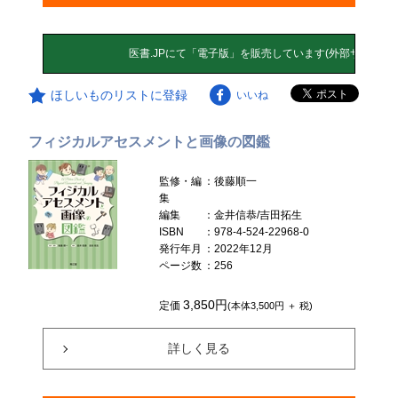
ほしいものリストに登録
いいね
フィジカルアセスメントと画像の図鑑
監修・編
：後藤順一
集
編集
：金井信恭/吉田拓生
ISBN
：978-4-524-22968-0
発行年月
：2022年12月
ページ数
：256
3,850円
定価
(本体3,500円 ＋ 税)
詳しく見る