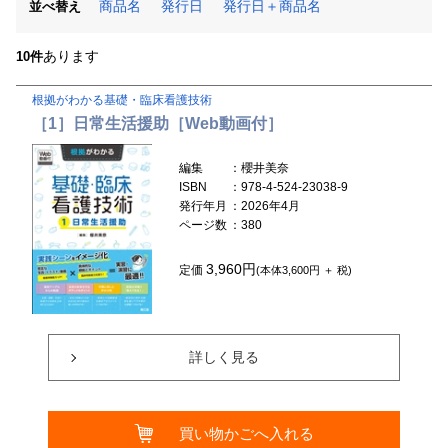
商品名
発行日
発行日＋商品名
並べ替え
あります
10件
根拠がわかる基礎・臨床看護技術
［1］日常生活援助［Web動画付］
編集
：櫻井美奈
ISBN
：978-4-524-23038-9
発行年月
：2026年4月
ページ数
：380
3,960円
定価
(本体3,600円 ＋ 税)
詳しく見る
買い物かごへ入れる