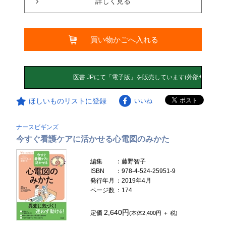
詳しく見る
買い物かごへ入れる
ほしいものリストに登録
いいね
ナースビギンズ
今すぐ看護ケアに活かせる心電図のみかた
編集
：藤野智子
ISBN
：978-4-524-25951-9
発行年月
：2019年4月
ページ数
：174
2,640円
定価
(本体2,400円 ＋ 税)