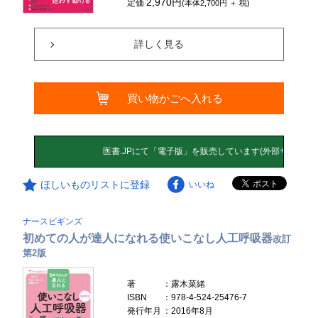
2,970円
定価
(本体2,700円 ＋ 税)
詳しく見る
買い物かごへ入れる
ほしいものリストに登録
いいね
ナースビギンズ
初めての人が達人になれる使いこなし人工呼吸器
改訂
第2版
著
：露木菜緒
ISBN
：978-4-524-25476-7
発行年月
：2016年8月