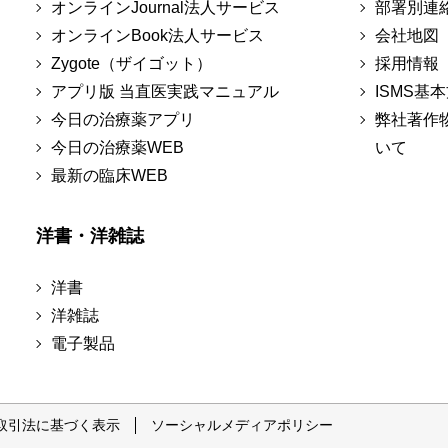
オンラインJournal法人サービス
部署別連
オンラインBook法人サービス
会社地図
Zygote（ザイゴット）
採用情報
アプリ版 当直医実践マニュアル
ISMS基
今日の治療薬アプリ
弊社著作
今日の治療薬WEB
いて
最新の臨床WEB
洋書・洋雑誌
洋書
洋雑誌
電子製品
取引法に基づく表示
ソーシャルメディアポリシー