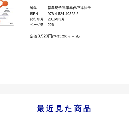
編集
：福島紀子/早瀬幸俊/宮本法子
ISBN
：978-4-524-40328-8
発行年月
：2016年3月
ページ数
：226
3,520円
定価
(本体3,200円 ＋ 税)
最近見た商品