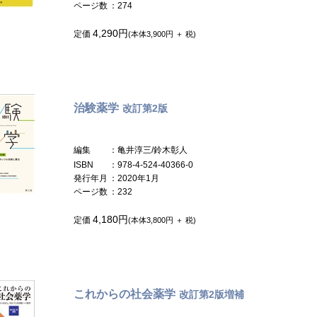
ページ数
：274
4,290円
定価
(本体3,900円 ＋ 税)
治験薬学
改訂第2版
編集
：亀井淳三/鈴木彰人
ISBN
：978-4-524-40366-0
発行年月
：2020年1月
ページ数
：232
4,180円
定価
(本体3,800円 ＋ 税)
これからの社会薬学
改訂第2版増補