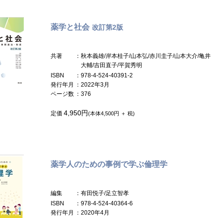
薬学と社会
改訂第2版
共著
：秋本義雄/岸本桂子/山本弘/赤川圭子/山本大介/亀井
大輔/吉田直子/平賀秀明
ISBN
：978-4-524-40391-2
発行年月
：2022年3月
ページ数
：376
4,950円
定価
(本体4,500円 ＋ 税)
薬学人のための事例で学ぶ倫理学
編集
：有田悦子/足立智孝
ISBN
：978-4-524-40364-6
発行年月
：2020年4月