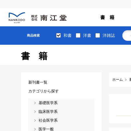
書 籍
和書
洋書
洋雑誌
商品検索
書籍
ホーム
新刊書一覧
カテゴリから探す
基礎医学系
臨床医学系
社会医学系
医学一般