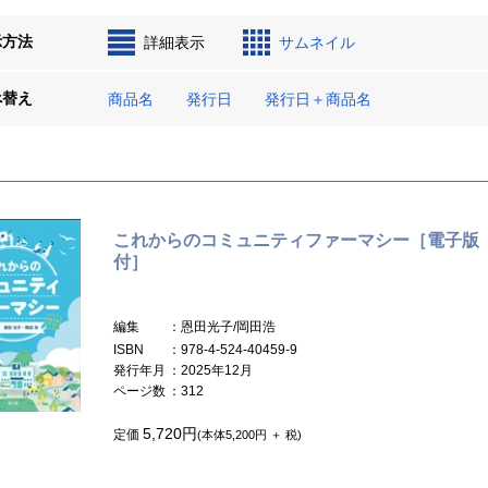
示方法
詳細表示
サムネイル
べ替え
商品名
発行日
発行日＋商品名
これからのコミュニティファーマシー［電子版
付］
編集
：恩田光子/岡田浩
ISBN
：978-4-524-40459-9
発行年月
：2025年12月
ページ数
：312
5,720円
定価
(本体5,200円 ＋ 税)