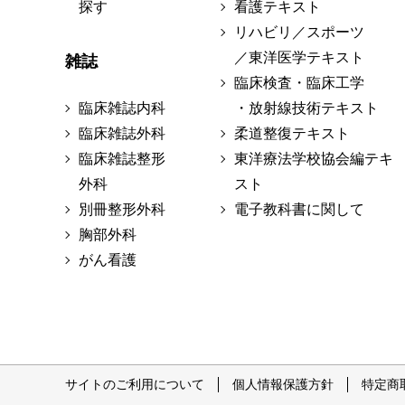
探す
看護テキスト
リハビリ／スポーツ
／東洋医学テキスト
雑誌
臨床検査・臨床工学
臨床雑誌内科
・放射線技術テキスト
臨床雑誌外科
柔道整復テキスト
臨床雑誌整形
東洋療法学校協会編テキ
外科
スト
別冊整形外科
電子教科書に関して
胸部外科
がん看護
サイトのご利用について
個人情報保護方針
特定商