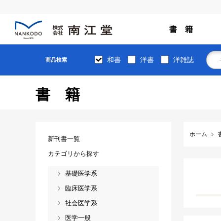
書 籍
和書
洋書
洋雑誌
商品検索
書籍
ホーム
新刊書一覧
カテゴリから探す
基礎医学系
臨床医学系
社会医学系
医学一般