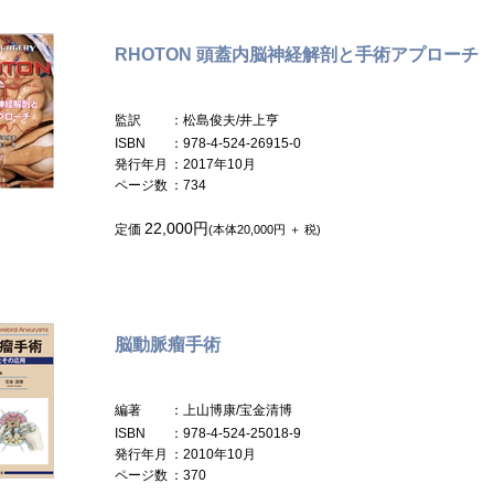
RHOTON 頭蓋内脳神経解剖と手術アプローチ
監訳
：松島俊夫/井上亨
ISBN
：978-4-524-26915-0
発行年月
：2017年10月
ページ数
：734
22,000円
定価
(本体20,000円 ＋ 税)
脳動脈瘤手術
編著
：上山博康/宝金清博
ISBN
：978-4-524-25018-9
発行年月
：2010年10月
ページ数
：370