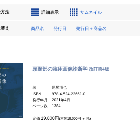
示方法
詳細表示
サムネイル
べ替え
商品名
発行日
発行日＋商品名
頭頸部の臨床画像診断学
改訂第4版
著
：尾尻博也
ISBN
：978-4-524-22661-0
発行年月
：2021年4月
ページ数
：1384
19,800円
定価
(本体18,000円 ＋ 税)