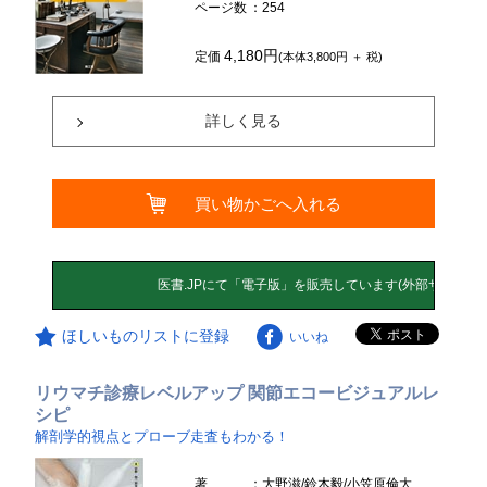
ページ数
：254
4,180円
定価
(本体3,800円 ＋ 税)
詳しく見る
買い物かごへ入れる
ほしいものリストに登録
いいね
リウマチ診療レベルアップ 関節エコービジュアルレ
シピ
解剖学的視点とプローブ走査もわかる！
著
：大野滋/鈴木毅/小笠原倫大