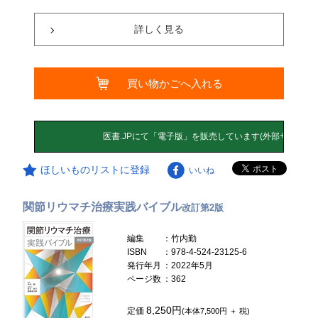
詳しく見る
買い物かごへ入れる
ほしいものリストに登録
いいね
関節リウマチ治療実践バイブル
改訂第2版
編集
：竹内勤
ISBN
：978-4-524-23125-6
発行年月
：2022年5月
ページ数
：362
8,250円
定価
(本体7,500円 ＋ 税)