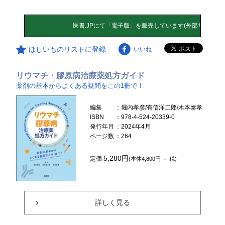
ほしいものリストに登録
いいね
リウマチ・膠原病治療薬処方ガイド
薬剤の基本からよくある疑問をこの1冊で！
編集
：堀内孝彦/有信洋二郎/木本泰孝
ISBN
：978-4-524-20339-0
発行年月
：2024年4月
ページ数
：264
5,280円
定価
(本体4,800円 ＋ 税)
詳しく見る