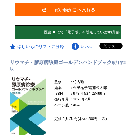
買い物かごへ入れる
ほしいものリストに登録
いいね
リウマチ・膠原病診療ゴールデンハンドブック
改訂第2
版
監修
：竹内勤
編集
：金子祐子/齋藤俊太郎
ISBN
：978-4-524-23499-8
発行年月
：2023年4月
ページ数
：404
4,620円
定価
(本体4,200円 ＋ 税)