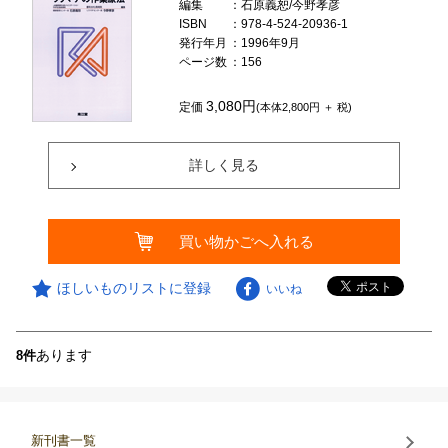
編集
：石原義恕/今野孝彦
ISBN
：978-4-524-20936-1
発行年月
：1996年9月
ページ数
：156
3,080円
定価
(本体2,800円 ＋ 税)
詳しく見る
買い物かごへ入れる
ほしいものリストに登録
いいね
あります
8件
新刊書一覧