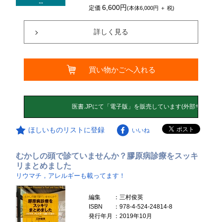
6,600円
定価
(本体6,000円 ＋ 税)
詳しく見る
買い物かごへ入れる
ほしいものリストに登録
いいね
むかしの頭で診ていませんか？膠原病診療をスッキ
リまとめました
リウマチ，アレルギーも載ってます！
編集
：三村俊英
ISBN
：978-4-524-24814-8
発行年月
：2019年10月