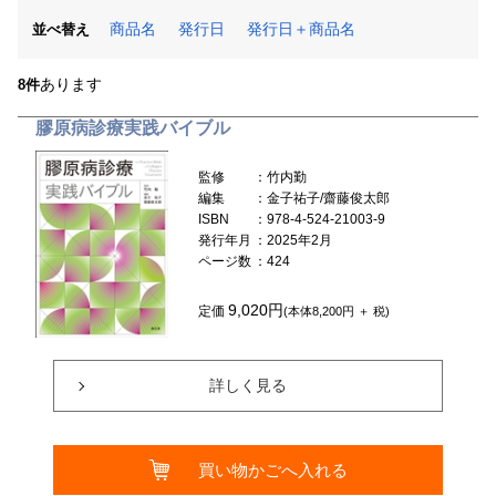
商品名
発行日
発行日＋商品名
並べ替え
あります
8件
膠原病診療実践バイブル
監修
：竹内勤
編集
：金子祐子/齋藤俊太郎
ISBN
：978-4-524-21003-9
発行年月
：2025年2月
ページ数
：424
9,020円
定価
(本体8,200円 ＋ 税)
詳しく見る
買い物かごへ入れる