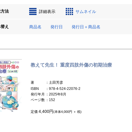
示方法
詳細表示
サムネイル
べ替え
商品名
発行日
発行日＋商品名
教えて先生！ 重度四肢外傷の初期治療
著
：土田芳彦
ISBN
：978-4-524-22076-2
発行年月
：2025年8月
ページ数
：152
4,400円
定価
(本体4,000円 ＋ 税)