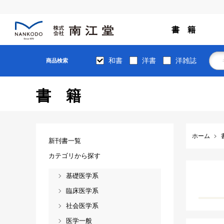
書 籍
和書
洋書
洋雑誌
商品検索
書籍
ホーム
新刊書一覧
カテゴリから探す
基礎医学系
臨床医学系
社会医学系
医学一般