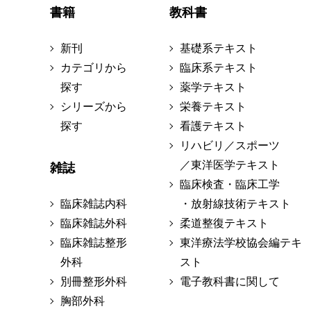
書籍
教科書
新刊
基礎系テキスト
カテゴリから
臨床系テキスト
探す
薬学テキスト
シリーズから
栄養テキスト
探す
看護テキスト
リハビリ／スポーツ
／東洋医学テキスト
雑誌
臨床検査・臨床工学
臨床雑誌内科
・放射線技術テキスト
臨床雑誌外科
柔道整復テキスト
臨床雑誌整形
東洋療法学校協会編テキ
外科
スト
別冊整形外科
電子教科書に関して
胸部外科