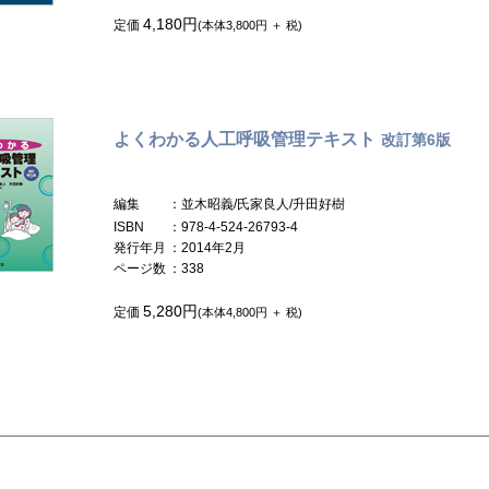
4,180円
定価
(本体3,800円 ＋ 税)
よくわかる人工呼吸管理テキスト
改訂第6版
編集
：並木昭義/氏家良人/升田好樹
ISBN
：978-4-524-26793-4
発行年月
：2014年2月
ページ数
：338
5,280円
定価
(本体4,800円 ＋ 税)