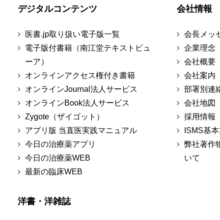
デジタルコンテンツ
会社情報
医書.jp取り扱い電子版一覧
会長メッ
電子版付書籍（南江堂テキストビュ
企業理念
ーア）
会社概要
オンラインアクセス権付き書籍
会社案内
オンラインJournal法人サービス
部署別連
オンラインBook法人サービス
会社地図
Zygote（ザイゴット）
採用情報
アプリ版 当直医実践マニュアル
ISMS基
今日の治療薬アプリ
弊社著作
今日の治療薬WEB
いて
最新の臨床WEB
洋書・洋雑誌