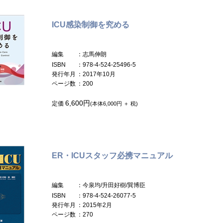
ICU感染制御を究める
編集
：志馬伸朗
ISBN
：978-4-524-25496-5
発行年月
：2017年10月
ページ数
：200
6,600円
定価
(本体6,000円 ＋ 税)
ER・ICUスタッフ必携マニュアル
編集
：今泉均/升田好樹/巽博臣
ISBN
：978-4-524-26077-5
発行年月
：2015年2月
ページ数
：270