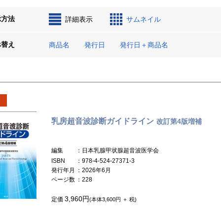
示方法
詳細表示
サムネイル
べ替え
商品名
発行日
発行日＋商品名
乳房超音波診断ガイドライン
改訂第4版増補
編集
：日本乳腺甲状腺超音波医学会
ISBN
：978-4-524-27371-3
発行年月
：2026年6月
ページ数
：228
3,960円
定価
(本体3,600円 ＋ 税)