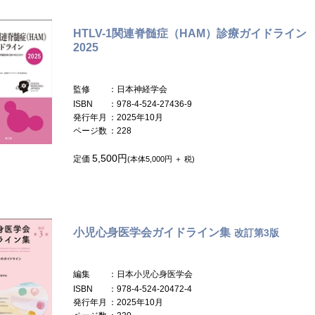
HTLV-1関連脊髄症（HAM）診療ガイドライン
2025
監修
：日本神経学会
ISBN
：978-4-524-27436-9
発行年月
：2025年10月
ページ数
：228
5,500円
定価
(本体5,000円 ＋ 税)
小児心身医学会ガイドライン集
改訂第3版
編集
：日本小児心身医学会
ISBN
：978-4-524-20472-4
発行年月
：2025年10月