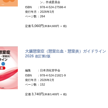
ン」作成委員会
ISBN
：978-4-524-27598-4
発行年月
：2026年3月
ページ数
：264
5,060円
定価
(本体4,600円 ＋ 税)
大腸憩室症（憩室出血・憩室炎）ガイドライン
2026
改訂第2版
編集
：日本消化管学会
ISBN
：978-4-524-21821-9
発行年月
：2026年2月
ページ数
：152
3,740円
定価
(本体3,400円 ＋ 税)