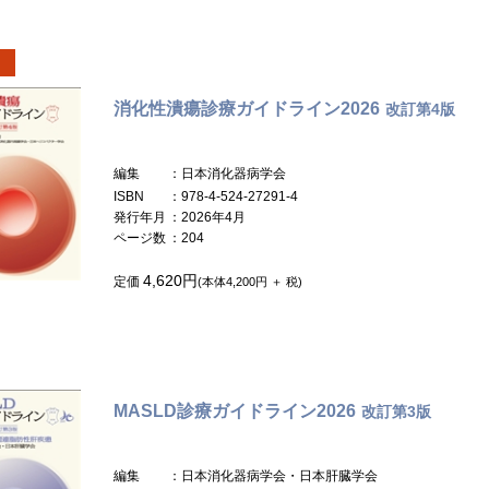
消化性潰瘍診療ガイドライン2026
改訂第4版
編集
：日本消化器病学会
ISBN
：978-4-524-27291-4
発行年月
：2026年4月
ページ数
：204
4,620円
定価
(本体4,200円 ＋ 税)
MASLD診療ガイドライン2026
改訂第3版
編集
：日本消化器病学会・日本肝臓学会