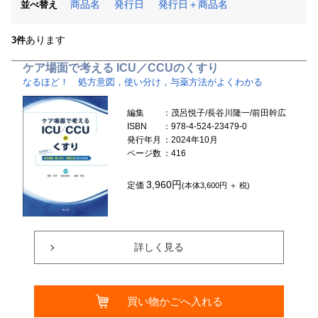
商品名
発行日
発行日＋商品名
並べ替え
あります
3件
ケア場面で考える ICU／CCUのくすり
なるほど！ 処方意図，使い分け，与薬方法がよくわかる
編集
：茂呂悦子/長谷川隆一/前田幹広
ISBN
：978-4-524-23479-0
発行年月
：2024年10月
ページ数
：416
3,960円
定価
(本体3,600円 ＋ 税)
詳しく見る
買い物かごへ入れる