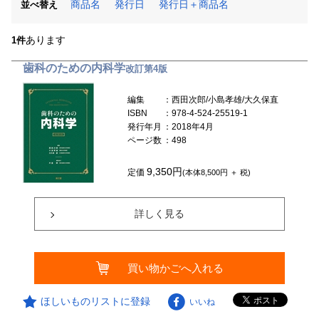
商品名
発行日
発行日＋商品名
並べ替え
あります
1件
歯科のための内科学
改訂第4版
編集
：西田次郎/小島孝雄/大久保直
ISBN
：978-4-524-25519-1
発行年月
：2018年4月
ページ数
：498
9,350円
定価
(本体8,500円 ＋ 税)
詳しく見る
買い物かごへ入れる
ほしいものリストに登録
いいね