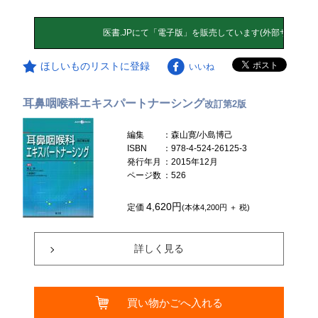
ほしいものリストに登録
いいね
耳鼻咽喉科エキスパートナーシング
改訂第2版
編集
：森山寛/小島博己
ISBN
：978-4-524-26125-3
発行年月
：2015年12月
ページ数
：526
4,620円
定価
(本体4,200円 ＋ 税)
詳しく見る
買い物かごへ入れる