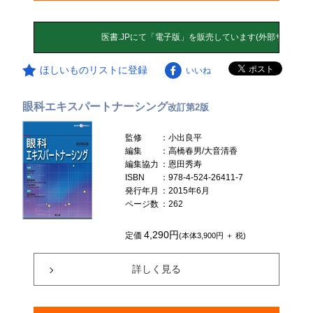
ほしいものリストに登録
いいね
眼科エキスパートナーシング
改訂第2版
監修
：小出良平
編集
：高橋春男/大音清香
編集協力
：恩田秀寿
ISBN
：978-4-524-26411-7
発行年月
：2015年6月
ページ数
：262
4,290円
定価
(本体3,900円 ＋ 税)
詳しく見る