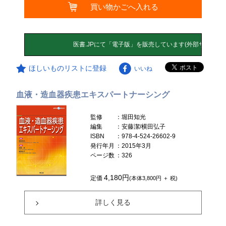
買い物かごへ入れる
ほしいものリストに登録
いいね
血液・造血器疾患エキスパートナーシング
監修
：堀田知光
編集
：安藤潔/横田弘子
ISBN
：978-4-524-26602-9
発行年月
：2015年3月
ページ数
：326
4,180円
定価
(本体3,800円 ＋ 税)
詳しく見る