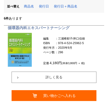
商品名
発行日
発行日＋商品名
並べ替え
あります
6件
循環器内科エキスパートナーシング
編集
：三浦稚郁子/井口信雄
ISBN
：978-4-524-25962-5
発行年月
：2020年9月
ページ数
：296
4,180円
定価
(本体3,800円 ＋ 税)
詳しく見る
買い物かごへ入れる