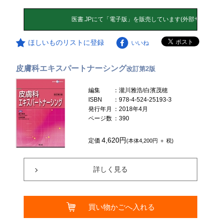
ほしいものリストに登録
いいね
皮膚科エキスパートナーシング
改訂第2版
編集
：瀧川雅浩/白濱茂穂
ISBN
：978-4-524-25193-3
発行年月
：2018年4月
ページ数
：390
4,620円
定価
(本体4,200円 ＋ 税)
詳しく見る
買い物かごへ入れる