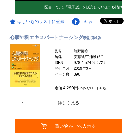
ほしいものリストに登録
いいね
心臓外科エキスパートナーシング
改訂第4版
監修
：龍野勝彦
編集
：安藤誠/三浦稚郁子
ISBN
：978-4-524-25272-5
発行年月
：2019年3月
ページ数
：396
4,290円
定価
(本体3,900円 ＋ 税)
詳しく見る
買い物かごへ入れる