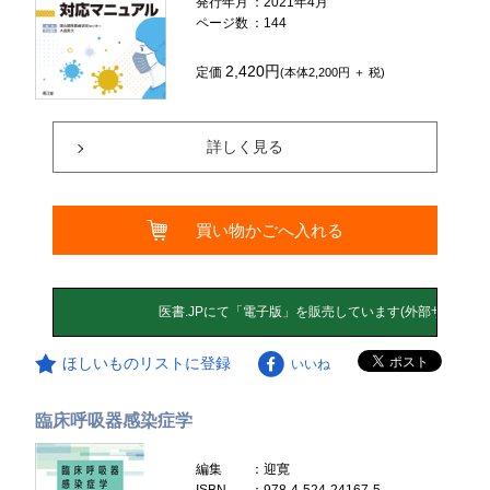
発行年月
：2021年4月
ページ数
：144
2,420円
定価
(本体2,200円 ＋ 税)
詳しく見る
買い物かごへ入れる
ほしいものリストに登録
いいね
臨床呼吸器感染症学
編集
：迎寛