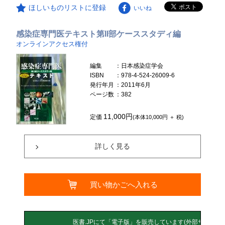
ほしいものリストに登録
いいね
感染症専門医テキスト第II部ケーススタディ編
オンラインアクセス権付
編集
：日本感染症学会
ISBN
：978-4-524-26009-6
発行年月
：2011年6月
ページ数
：382
11,000円
定価
(本体10,000円 ＋ 税)
詳しく見る
買い物かごへ入れる