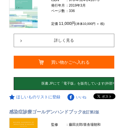
ISBN
：978-4-524-24167-5
発行年月
：2019年3月
ページ数
：336
11,000円
定価
(本体10,000円 ＋ 税)
詳しく見る
買い物かごへ入れる
ほしいものリストに登録
いいね
感染症診療ゴールデンハンドブック
改訂第2版
監修
：藤田次郎/喜舎場朝和