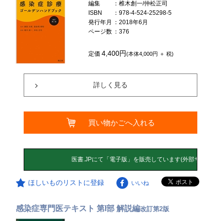
編集
：椎木創一/仲松正司
ISBN
：978-4-524-25298-5
発行年月
：2018年6月
ページ数
：376
4,400円
定価
(本体4,000円 ＋ 税)
詳しく見る
買い物かごへ入れる
ほしいものリストに登録
いいね
感染症専門医テキスト 第I部 解説編
改訂第2版