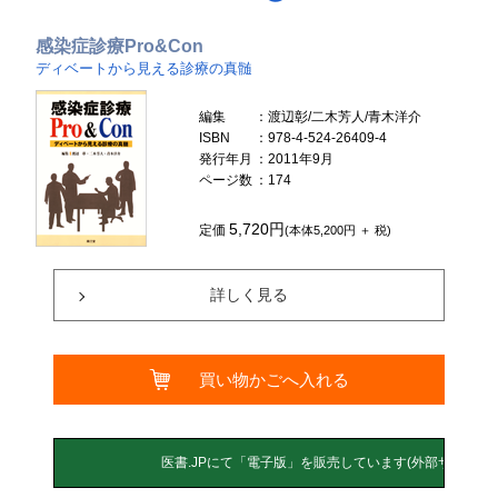
感染症診療Pro&Con
ディベートから見える診療の真髄
編集
：渡辺彰/二木芳人/青木洋介
ISBN
：978-4-524-26409-4
発行年月
：2011年9月
ページ数
：174
5,720円
定価
(本体5,200円 ＋ 税)
詳しく見る
買い物かごへ入れる