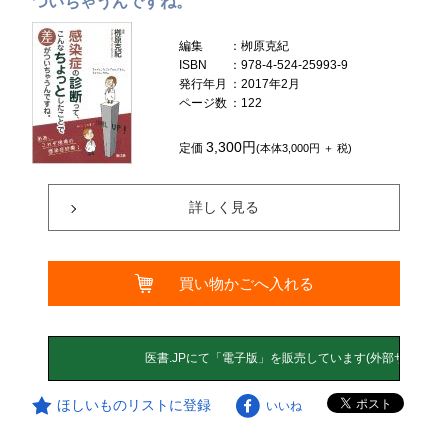
ついちゃうんですね。
編集
：栁原克紀
ISBN
：978-4-524-25993-9
発行年月
：2017年2月
ページ数
：122
3,300円
定価
(本体3,000円 ＋ 税)
詳しく見る
買い物かごへ入れる
ほしいものリストに登録
いいね