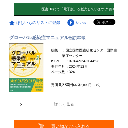
ほしいものリストに登録
いいね
グローバル感染症マニュアル
改訂第2版
編集
：国立国際医療研究センター国際感
染症センター
ISBN
：978-4-524-20445-8
発行年月
：2024年12月
ページ数
：324
6,380円
定価
(本体5,800円 ＋ 税)
詳しく見る
買い物かごへ入れる