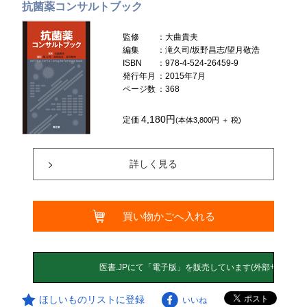
抗菌薬コンサルトブック
監修
：大曲貴夫
編集
：滝久司/坂野昌志/望月敬浩
ISBN
：978-4-524-26459-9
発行年月
：2015年7月
ページ数
：368
4,180円
定価
(本体3,800円 ＋ 税)
詳しく見る
買い物かごへ入れる
ほしいものリストに登録
いいね