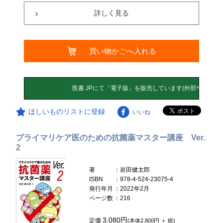
詳しく見る
買い物かごへ入れる
ほしいものリストに登録
いいね
プライマリケア医のための抗菌薬マスター講座 Ver.
2
著
：岩田健太郎
ISBN
：978-4-524-23075-4
発行年月
：2022年2月
ページ数
：216
3,080円
定価
(本体2,800円 ＋ 税)