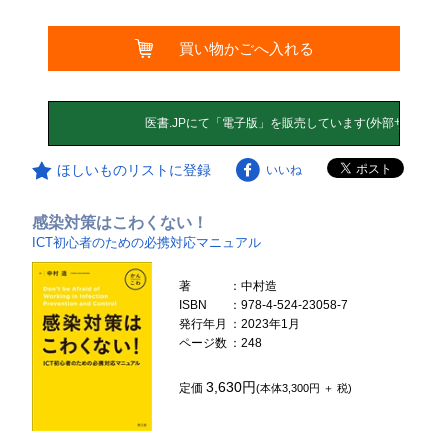
買い物かごへ入れる
ほしいものリストに登録
いいね
感染対策はこわくない！
ICT初心者のための必携対応マニュアル
著
：中村造
ISBN
：978-4-524-23058-7
発行年月
：2023年1月
ページ数
：248
3,630円
定価
(本体3,300円 ＋ 税)