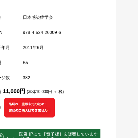
集
: 日本感染症学会
N
: 978-4-524-26009-6
行年月
: 2011年6月
型
: B5
ージ数
: 382
11,000円
価
(本体10,000円 ＋ 税)
庫