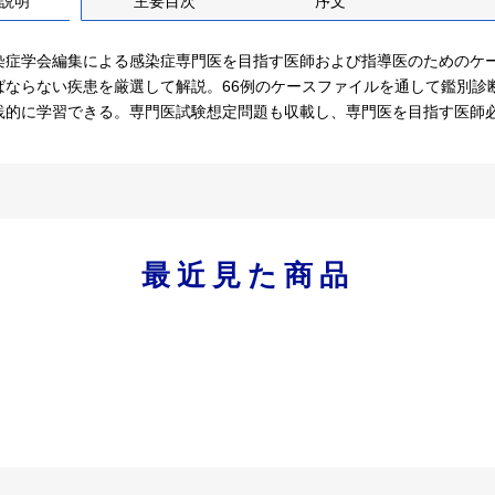
説明
主要目次
序文
染症学会編集による感染症専門医を目指す医師および指導医のためのケ
ばならない疾患を厳選して解説。66例のケースファイルを通して鑑別診
践的に学習できる。専門医試験想定問題も収載し、専門医を目指す医師
最近見た商品