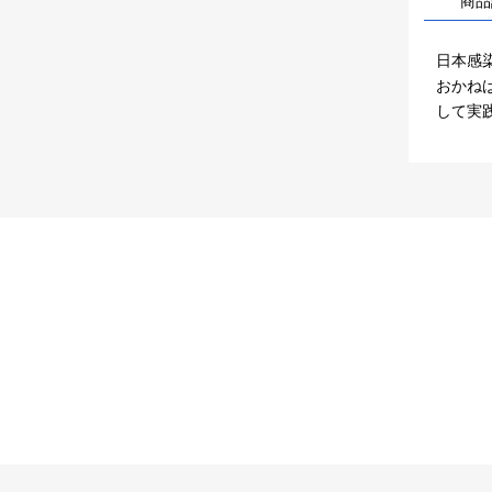
商品
日本感
おかね
して実