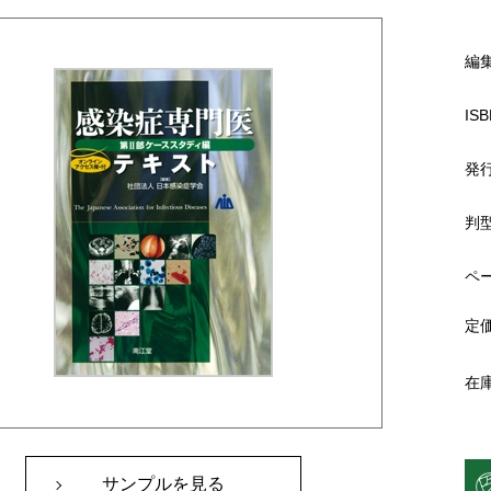
編
ISB
発
判
ペ
定
在
サンプルを見る