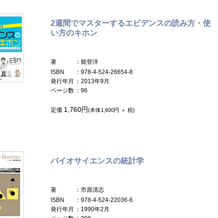
2週間でマスターするエビデンスの読み方・使
い方のキホン
著
：能登洋
ISBN
：978-4-524-26654-8
発行年月
：2013年9月
ページ数
：96
1,760円
定価
(本体1,600円 ＋ 税)
バイオサイエンスの統計学
著
：市原清志
ISBN
：978-4-524-22036-6
発行年月
：1990年2月