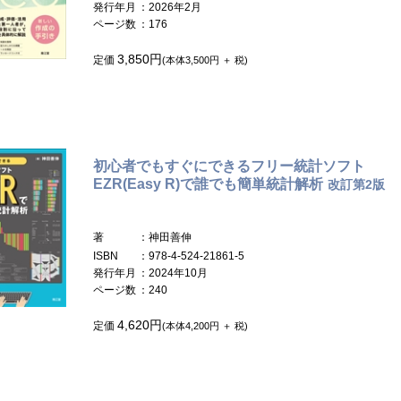
発行年月
：2026年2月
ページ数
：176
3,850円
定価
(本体3,500円 ＋ 税)
初心者でもすぐにできるフリー統計ソフト
EZR(Easy R)で誰でも簡単統計解析
改訂第2版
著
：神田善伸
ISBN
：978-4-524-21861-5
発行年月
：2024年10月
ページ数
：240
4,620円
定価
(本体4,200円 ＋ 税)