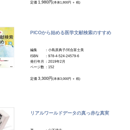
1,980円
定価
(本体1,800円 ＋ 税)
PICOから始める医学文献検索のすすめ
編集
：小島原典子/河合富士美
ISBN
：978-4-524-24579-6
発行年月
：2019年2月
ページ数
：152
3,300円
定価
(本体3,000円 ＋ 税)
リアルワールドデータの真っ赤な真実