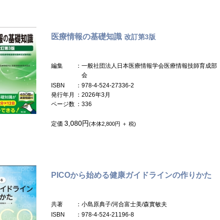
医療情報の基礎知識
改訂第3版
編集
：一般社団法人日本医療情報学会医療情報技師育成部
会
ISBN
：978-4-524-27336-2
発行年月
：2026年3月
ページ数
：336
3,080円
定価
(本体2,800円 ＋ 税)
PICOから始める健康ガイドラインの作りかた
共著
：小島原典子/河合富士美/森實敏夫
ISBN
：978-4-524-21196-8