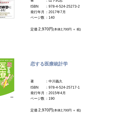
著
：山下武志
ISBN
：978-4-524-25273-2
発行年月
：2017年7月
ページ数
：140
2,970円
定価
(本体2,700円 ＋ 税)
恋する医療統計学
著
：中川義久
ISBN
：978-4-524-25717-1
発行年月
：2015年4月
ページ数
：190
2,970円
定価
(本体2,700円 ＋ 税)