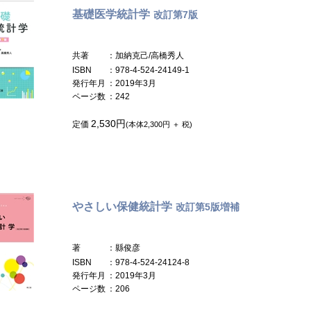
基礎医学統計学
改訂第7版
共著
：加納克己/高橋秀人
ISBN
：978-4-524-24149-1
発行年月
：2019年3月
ページ数
：242
2,530円
定価
(本体2,300円 ＋ 税)
やさしい保健統計学
改訂第5版増補
著
：縣俊彦
ISBN
：978-4-524-24124-8
発行年月
：2019年3月
ページ数
：206