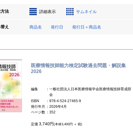
示方法
詳細表示
サムネイル
べ替え
商品名
発行日
発行日＋商品名
医療情報技師能力検定試験過去問題・解説集
2026
編集
：一般社団法人日本医療情報学会医療情報技師育成部
会
ISBN
：978-4-524-27465-9
発行年月
：2026年4月
ページ数
：352
3,740円
定価
(本体3,400円 ＋ 税)