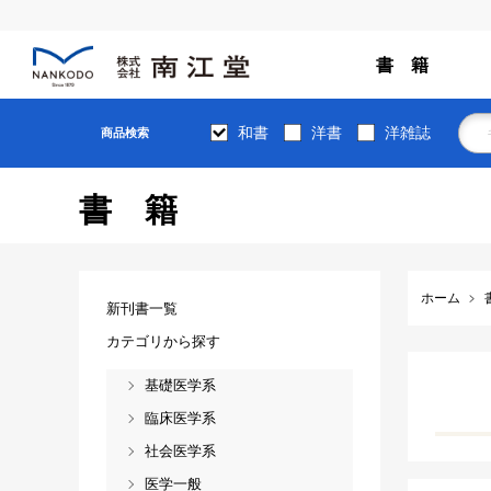
書 籍
和書
洋書
洋雑誌
商品検索
書籍
ホーム
新刊書一覧
カテゴリから探す
基礎医学系
臨床医学系
社会医学系
医学一般