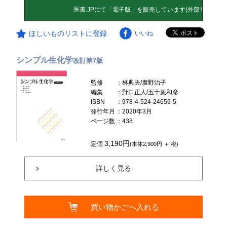
ほしいものリストに登録
いいね
シンプル生化学
改訂第7版
監修
：林典夫/廣野治子
編集
：野口正人/五十嵐和彦
ISBN
：978-4-524-24659-5
発行年月
：2020年3月
ページ数
：438
3,190円
定価
(本体2,900円 ＋ 税)
詳しく見る
買い物かごへ入れる