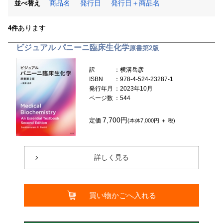
商品名
発行日
発行日＋商品名
並べ替え
あります
4件
ビジュアル パニーニ臨床生化学
原書第2版
訳
：横溝岳彦
ISBN
：978-4-524-23287-1
発行年月
：2023年10月
ページ数
：544
7,700円
定価
(本体7,000円 ＋ 税)
詳しく見る
買い物かごへ入れる