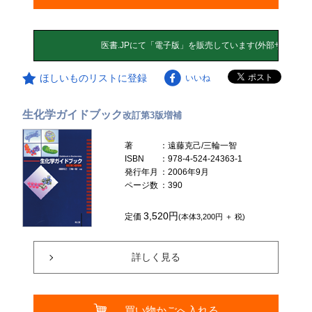
ほしいものリストに登録
いいね
生化学ガイドブック
改訂第3版増補
著
：遠藤克己/三輪一智
ISBN
：978-4-524-24363-1
発行年月
：2006年9月
ページ数
：390
3,520円
定価
(本体3,200円 ＋ 税)
詳しく見る
買い物かごへ入れる