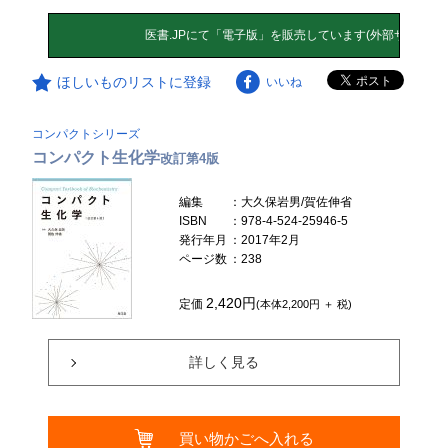
ほしいものリストに登録
いいね
コンパクトシリーズ
コンパクト生化学
改訂第4版
編集
：大久保岩男/賀佐伸省
ISBN
：978-4-524-25946-5
発行年月
：2017年2月
ページ数
：238
2,420円
定価
(本体2,200円 ＋ 税)
詳しく見る
買い物かごへ入れる