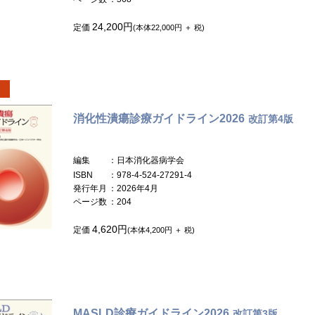
24,200円
定価
(本体22,000円 ＋ 税)
消化性潰瘍診療ガイドライン2026
改訂第4版
編集
：日本消化器病学会
ISBN
：978-4-524-27291-4
発行年月
：2026年4月
ページ数
：204
4,620円
定価
(本体4,200円 ＋ 税)
MASLD診療ガイドライン2026
改訂第3版