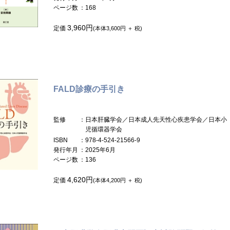
ページ数
：168
3,960円
定価
(本体3,600円 ＋ 税)
FALD診療の手引き
監修
：日本肝臓学会／日本成人先天性心疾患学会／日本小
児循環器学会
ISBN
：978-4-524-21566-9
発行年月
：2025年6月
ページ数
：136
4,620円
定価
(本体4,200円 ＋ 税)