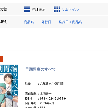
示方法
詳細表示
サムネイル
べ替え
商品名
発行日
発行日＋商品名
早期胃癌のすべて
監修
：八尾建史/小濵和貴
責任編集
：木南伸一
ISBN
：978-4-524-21074-9
発行年月
：2026年7月
ページ数
：568