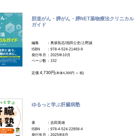
胆道がん・膵がん・膵NET薬物療法クリニカル
ガイド
編集
：奥坂拓志/池田公史/上野誠
ISBN
：978-4-524-21483-9
発行年月
：2025年10月
ページ数
：152
4,730円
定価
(本体4,300円 ＋ 税)
ゆるっと学ぶ肝臓病塾
著
：吉田英雄
ISBN
：978-4-524-22858-4
発行年月
：2025年8月