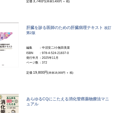
3,740円
定価
(本体3,400円 ＋ 税)
肝臓を診る医師のための肝臓病理テキスト
改訂
第2版
編集
：中沼安二/小無田美菜
ISBN
：978-4-524-21837-0
発行年月
：2025年11月
ページ数
：372
19,800円
定価
(本体18,000円 ＋ 税)
あらゆるCQにこたえる消化管癌薬物療法マニ
ュアル