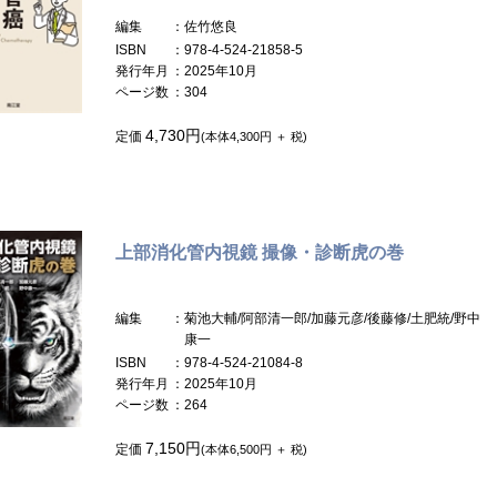
編集
：佐竹悠良
ISBN
：978-4-524-21858-5
発行年月
：2025年10月
ページ数
：304
4,730円
定価
(本体4,300円 ＋ 税)
上部消化管内視鏡 撮像・診断虎の巻
編集
：菊池大輔/阿部清一郎/加藤元彦/後藤修/土肥統/野中
康一
ISBN
：978-4-524-21084-8
発行年月
：2025年10月
ページ数
：264
7,150円
定価
(本体6,500円 ＋ 税)