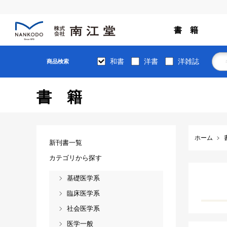
書 籍
和書
洋書
洋雑誌
商品検索
書籍
ホーム
新刊書一覧
カテゴリから探す
基礎医学系
臨床医学系
社会医学系
医学一般