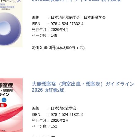
編集
：日本消化器病学会・日本肝臓学会
ISBN
：978-4-524-27332-4
発行年月
：2026年4月
ページ数
：148
3,850円
定価
(本体3,500円 ＋ 税)
大腸憩室症（憩室出血・憩室炎）ガイドライン
2026
改訂第2版
編集
：日本消化管学会
ISBN
：978-4-524-21821-9
発行年月
：2026年2月
ページ数
：152