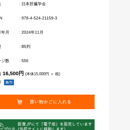
集
: 日本肝臓学会
N
: 978-4-524-21159-3
行年月
: 2024年11月
型
: B5判
ージ数
: 556
16,500円
価
(本体15,000円 ＋ 税)
庫