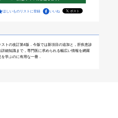
ほしいものリストに登録
いいね
キストの改訂第4版．今版では新項目の追加と，肝疾患診
の詳細知識まで，専門医に求められる幅広い情報を網羅
見を学ぶのに有用な一冊．