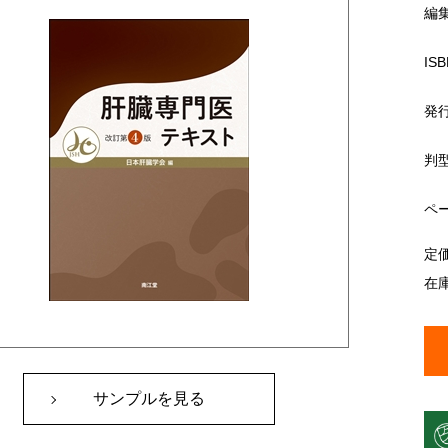
編
ISB
発
判
ペ
定
在
サンプルを見る