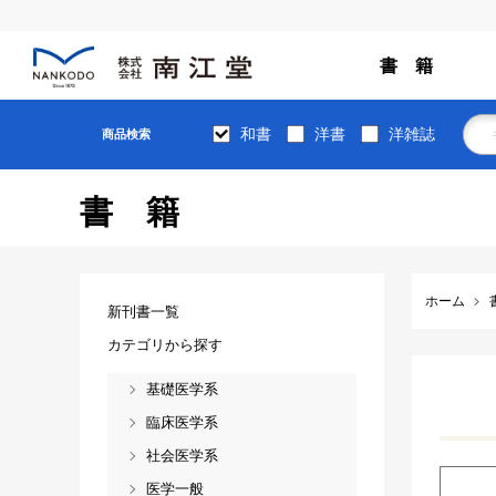
書 籍
和書
洋書
洋雑誌
商品検索
書籍
ホーム
新刊書一覧
カテゴリから探す
基礎医学系
臨床医学系
社会医学系
医学一般