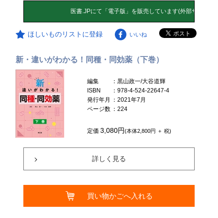
ほしいものリストに登録
いいね
新・違いがわかる！同種・同効薬（下巻）
編集
：黒山政一/大谷道輝
ISBN
：978-4-524-22647-4
発行年月
：2021年7月
ページ数
：224
3,080円
定価
(本体2,800円 ＋ 税)
詳しく見る
買い物かごへ入れる