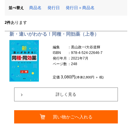
商品名
発行日
発行日＋商品名
並べ替え
あります
2件
新・違いがわかる！同種・同効薬（上巻）
編集
：黒山政一/大谷道輝
ISBN
：978-4-524-22646-7
発行年月
：2021年7月
ページ数
：248
3,080円
定価
(本体2,800円 ＋ 税)
詳しく見る
買い物かごへ入れる