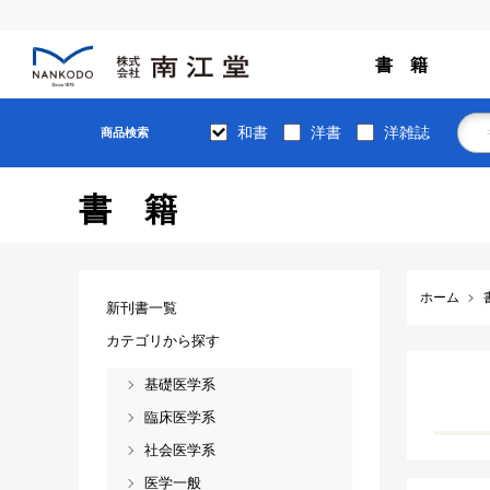
書 籍
和書
洋書
洋雑誌
商品検索
書籍
ホーム
新刊書一覧
カテゴリから探す
基礎医学系
臨床医学系
社会医学系
医学一般