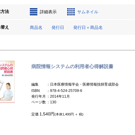
示方法
詳細表示
サムネイル
べ替え
商品名
発行日
発行日＋商品名
病院情報システムの利用者心得解説書
編集
：日本医療情報学会・医療情報技師育成部会
ISBN
：978-4-524-25709-6
発行年月
：2014年11月
ページ数
：130
1,540円
定価
(本体1,400円 ＋ 税)