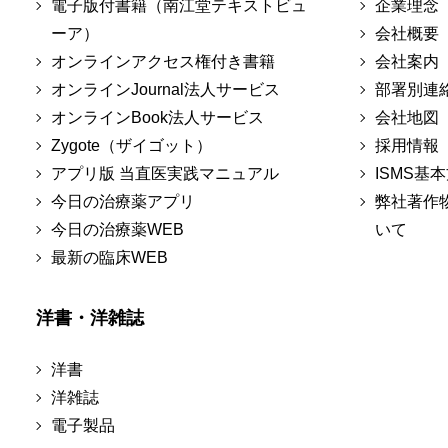
電子版付書籍（南江堂テキストビュ
企業理念
ーア）
会社概要
オンラインアクセス権付き書籍
会社案内
オンラインJournal法人サービス
部署別連
オンラインBook法人サービス
会社地図
Zygote（ザイゴット）
採用情報
アプリ版 当直医実践マニュアル
ISMS基
今日の治療薬アプリ
弊社著作
今日の治療薬WEB
いて
最新の臨床WEB
洋書・洋雑誌
洋書
洋雑誌
電子製品