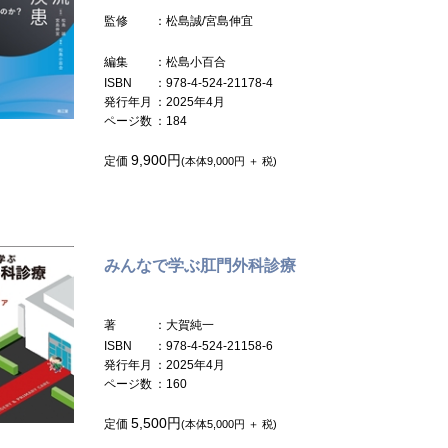
監修
：松島誠/宮島伸宜
編集
：松島小百合
ISBN
：978-4-524-21178-4
発行年月
：2025年4月
ページ数
：184
9,900円
定価
(本体9,000円 ＋ 税)
みんなで学ぶ肛門外科診療
著
：大賀純一
ISBN
：978-4-524-21158-6
発行年月
：2025年4月
ページ数
：160
5,500円
定価
(本体5,000円 ＋ 税)