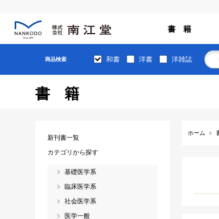
書 籍
和書
洋書
洋雑誌
商品検索
書籍
ホーム
新刊書一覧
カテゴリから探す
基礎医学系
臨床医学系
社会医学系
医学一般