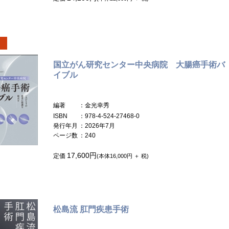
国立がん研究センター中央病院 大腸癌手術バ
イブル
編著
：金光幸秀
ISBN
：978-4-524-27468-0
発行年月
：2026年7月
ページ数
：240
17,600円
定価
(本体16,000円 ＋ 税)
松島流 肛門疾患手術