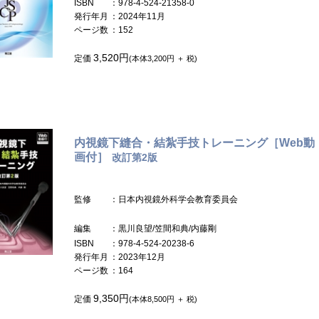
ISBN
：978-4-524-21358-0
発行年月
：2024年11月
ページ数
：152
3,520円
定価
(本体3,200円 ＋ 税)
内視鏡下縫合・結紮手技トレーニング［Web動
画付］
改訂第2版
監修
：日本内視鏡外科学会教育委員会
編集
：黒川良望/笠間和典/内藤剛
ISBN
：978-4-524-20238-6
発行年月
：2023年12月
ページ数
：164
9,350円
定価
(本体8,500円 ＋ 税)