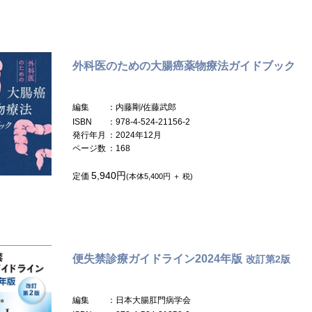
外科医のための大腸癌薬物療法ガイドブック
編集
：内藤剛/佐藤武郎
ISBN
：978-4-524-21156-2
発行年月
：2024年12月
ページ数
：168
5,940円
定価
(本体5,400円 ＋ 税)
便失禁診療ガイドライン2024年版
改訂第2版
編集
：日本大腸肛門病学会