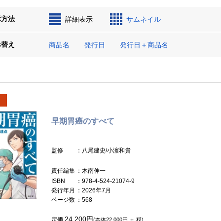
示方法
詳細表示
サムネイル
べ替え
商品名
発行日
発行日＋商品名
早期胃癌のすべて
監修
：八尾建史/小濵和貴
責任編集
：木南伸一
ISBN
：978-4-524-21074-9
発行年月
：2026年7月
ページ数
：568
24,200円
定価
(本体22,000円 ＋ 税)