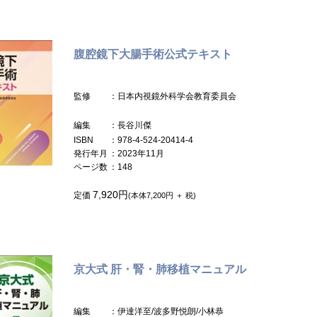
腹腔鏡下大腸手術公式テキスト
監修
：日本内視鏡外科学会教育委員会
編集
：長谷川傑
ISBN
：978-4-524-20414-4
発行年月
：2023年11月
ページ数
：148
7,920円
定価
(本体7,200円 ＋ 税)
京大式 肝・腎・肺移植マニュアル
編集
：伊達洋至/波多野悦朗/小林恭