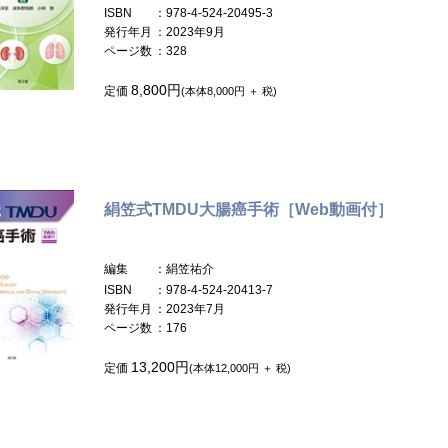
ISBN
：978-4-524-20495-3
発行年月
：2023年9月
ページ数
：328
8,800円
定価
(本体8,000円 ＋ 税)
絹笠式TMDU大腸癌手術［Web動画付］
編集
：絹笠祐介
ISBN
：978-4-524-20413-7
発行年月
：2023年7月
ページ数
：176
13,200円
定価
(本体12,000円 ＋ 税)