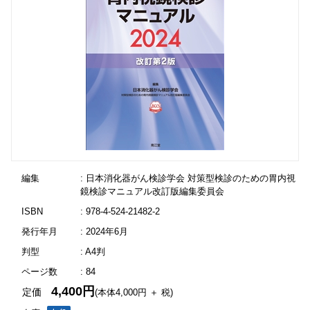
編集
: 日本消化器がん検診学会 対策型検診のための胃内視
鏡検診マニュアル改訂版編集委員会
ISBN
: 978-4-524-21482-2
発行年月
: 2024年6月
判型
: A4判
ページ数
: 84
4,400円
定価
(本体4,000円 ＋ 税)