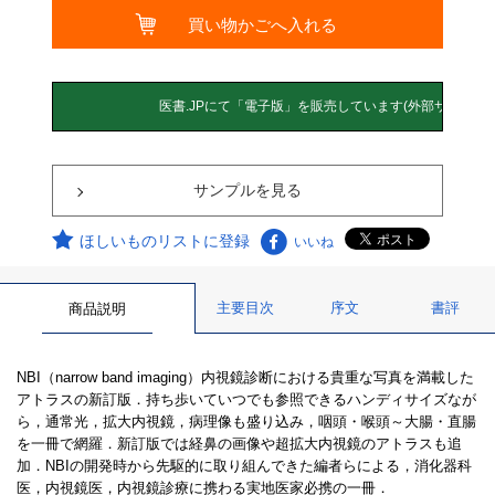
サンプルを見る
ほしいものリストに登録
いいね
主要目次
序文
書評
商品説明
NBI（narrow band imaging）内視鏡診断における貴重な写真を満載した
アトラスの新訂版．持ち歩いていつでも参照できるハンディサイズなが
ら，通常光，拡大内視鏡，病理像も盛り込み，咽頭・喉頭～大腸・直腸
を一冊で網羅．新訂版では経鼻の画像や超拡大内視鏡のアトラスも追
加．NBIの開発時から先駆的に取り組んできた編者らによる，消化器科
医，内視鏡医，内視鏡診療に携わる実地医家必携の一冊．