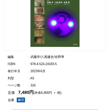
編集
: 武藤学/八尾建史/佐野寧
ISBN
: 978-4-524-24183-5
発行年月
: 2023年6月
判型
: A5
ページ数
: 316
7,480円
定価
(本体6,800円 ＋ 税)
在庫