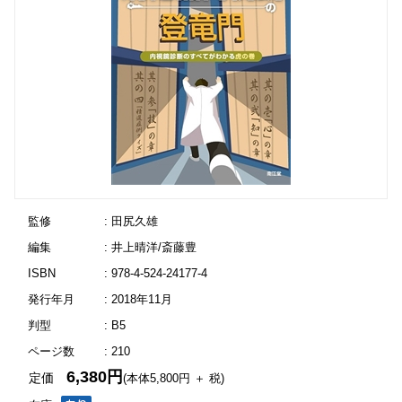
監修
: 田尻久雄
編集
: 井上晴洋/斎藤豊
ISBN
: 978-4-524-24177-4
発行年月
: 2018年11月
判型
: B5
ページ数
: 210
6,380円
定価
(本体5,800円 ＋ 税)