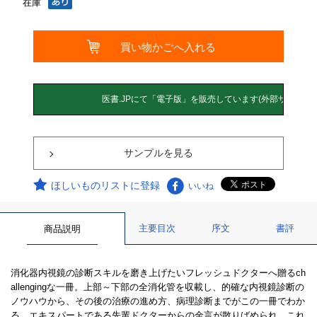
在庫
サンプルを見る
ほしいものリストに登録
いいね
主要目次
序文
書評
商品説明
消化器内視鏡の診断スキルを磨き上げたいフレッシュドクターへ贈るch
allengingな一冊。上部～下部の全消化管を収載し、的確な内視鏡診断の
ノウハウから、その後の治療の進め方、病理診断までがこの一冊でわか
る。エキスパートである先輩ドクターからの金言が散りばめられ、これ