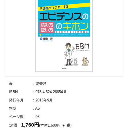
著
: 能登洋
ISBN
: 978-4-524-26654-8
発行年月
: 2013年9月
判型
: A5
ページ数
: 96
1,760円
定価
(本体1,600円 ＋ 税)