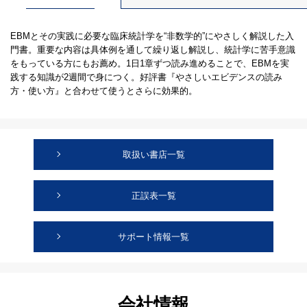
EBMとその実践に必要な臨床統計学を“非数学的”にやさしく解説した入
門書。重要な内容は具体例を通して繰り返し解説し、統計学に苦手意識
をもっている方にもお薦め。1日1章ずつ読み進めることで、EBMを実
践する知識が2週間で身につく。好評書『やさしいエビデンスの読み
方・使い方』と合わせて使うとさらに効果的。
取扱い書店一覧
正誤表一覧
サポート情報一覧
会社情報