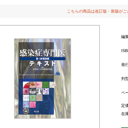
こちらの商品は改訂版・新版がご
編
ISB
発
判
ペ
定
在