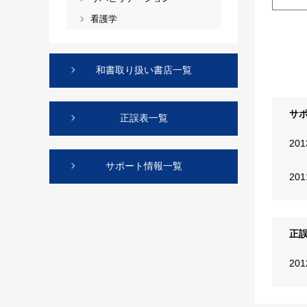
看護学
和書取り扱い書店一覧
サ
正誤表一覧
20
サポート情報一覧
20
正
20