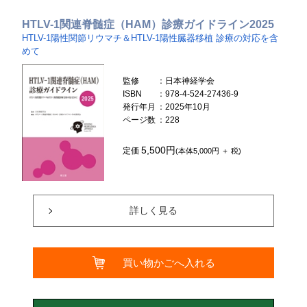
HTLV-1関連脊髄症（HAM）診療ガイドライン2025
HTLV-1陽性関節リウマチ＆HTLV-1陽性臓器移植 診療の対応を含
めて
監修
：日本神経学会
ISBN
：978-4-524-27436-9
発行年月
：2025年10月
ページ数
：228
5,500円
定価
(本体5,000円 ＋ 税)
詳しく見る
買い物かごへ入れる