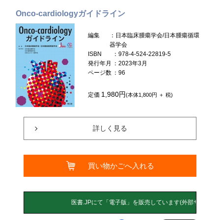
Onco-cardiologyガイドライン
編集
：日本臨床腫瘍学会/日本腫瘍循環
器学会
ISBN
：978-4-524-22819-5
発行年月
：2023年3月
ページ数
：96
1,980円
定価
(本体1,800円 ＋ 税)
詳しく見る
買い物かごへ入れる