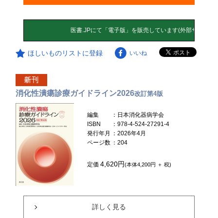
ほしいものリストに登録
いいね
消化性潰瘍診療ガイドライン2026
改訂第4版
編集
：日本消化器病学会
ISBN
：978-4-524-27291-4
発行年月
：2026年4月
ページ数
：204
4,620円
定価
(本体4,200円 ＋ 税)
詳しく見る