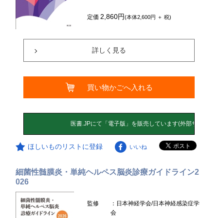
2,860円
定価
(本体2,600円 ＋ 税)
詳しく見る
買い物かごへ入れる
ほしいものリストに登録
いいね
細菌性髄膜炎・単純ヘルペス脳炎診療ガイドライン2
026
監修
：日本神経学会/日本神経感染症学
会