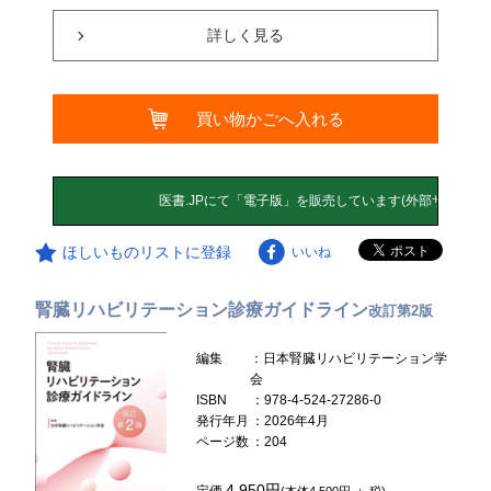
詳しく見る
買い物かごへ入れる
ほしいものリストに登録
いいね
腎臓リハビリテーション診療ガイドライン
改訂第2版
編集
：日本腎臓リハビリテーション学
会
ISBN
：978-4-524-27286-0
発行年月
：2026年4月
ページ数
：204
4,950円
定価
(本体4,500円 ＋ 税)