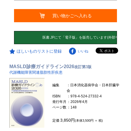
買い物かごへ入れる
ほしいものリストに登録
いいね
MASLD診療ガイドライン2026
改訂第3版
代謝機能障害関連脂肪性肝疾患
編集
：日本消化器病学会・日本肝臓学
会
ISBN
：978-4-524-27332-4
発行年月
：2026年4月
ページ数
：148
3,850円
定価
(本体3,500円 ＋ 税)