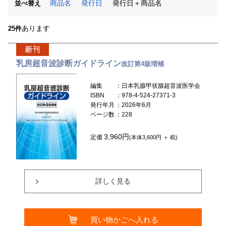
商品名
発行日
発行日＋商品名
並べ替え
あります
25件
乳房超音波診断ガイドライン
改訂第4版増補
編集
：日本乳腺甲状腺超音波医学会
ISBN
：978-4-524-27371-3
発行年月
：2026年6月
ページ数
：228
3,960円
定価
(本体3,600円 ＋ 税)
詳しく見る
買い物かごへ入れる