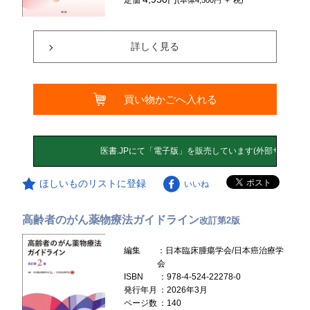
詳しく見る
買い物かごへ入れる
ほしいものリストに登録
いいね
高齢者のがん薬物療法ガイドライン
改訂第2版
編集
：日本臨床腫瘍学会/日本癌治療学
会
ISBN
：978-4-524-22278-0
発行年月
：2026年3月
ページ数
：140