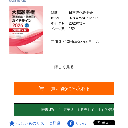
改訂第2版
編集
：日本消化管学会
ISBN
：978-4-524-21821-9
発行年月
：2026年2月
ページ数
：152
3,740円
定価
(本体3,400円 ＋ 税)
詳しく見る
買い物かごへ入れる
ほしいものリストに登録
いいね