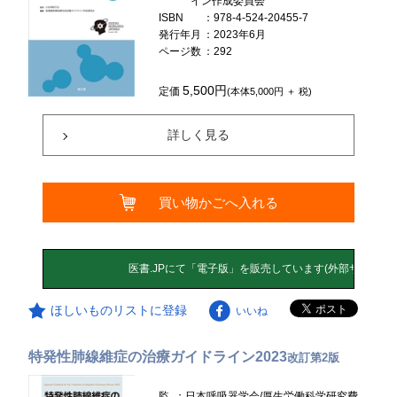
イン作成委員会
ISBN
：978-4-524-20455-7
発行年月
：2023年6月
ページ数
：292
5,500円
定価
(本体5,000円 ＋ 税)
詳しく見る
買い物かごへ入れる
ほしいものリストに登録
いいね
特発性肺線維症の治療ガイドライン2023
改訂第2版
監
：日本呼吸器学会/厚生労働科学研究費