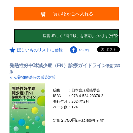
買い物かごへ入れる
ほしいものリストに登録
いいね
発熱性好中球減少症（FN）診療ガイドライン
改訂第3
版
がん薬物療法時の感染対策
編集
：日本臨床腫瘍学会
ISBN
：978-4-524-23376-2
発行年月
：2024年2月
ページ数
：124
2,750円
定価
(本体2,500円 ＋ 税)