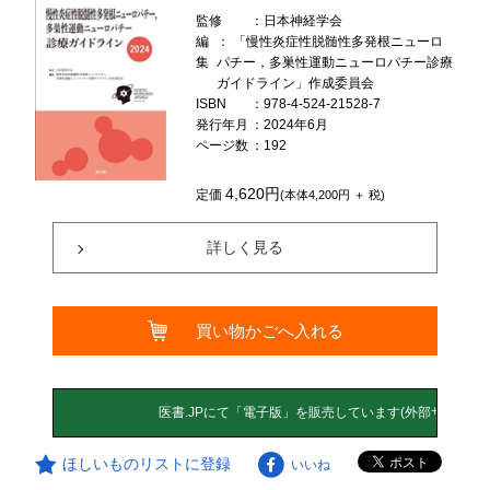
監修
：日本神経学会
編
： 「慢性炎症性脱髄性多発根ニューロ
集
パチー，多巣性運動ニューロパチー診療
ガイドライン」作成委員会
ISBN
：978-4-524-21528-7
発行年月
：2024年6月
ページ数
：192
4,620円
定価
(本体4,200円 ＋ 税)
詳しく見る
買い物かごへ入れる
ほしいものリストに登録
いいね