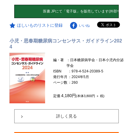
ほしいものリストに登録
いいね
小児・思春期糖尿病コンセンサス・ガイドライン202
4
編・著
：日本糖尿病学会・日本小児内分泌
学会
ISBN
：978-4-524-20389-5
発行年月
：2024年5月
ページ数
：260
4,180円
定価
(本体3,800円 ＋ 税)
詳しく見る