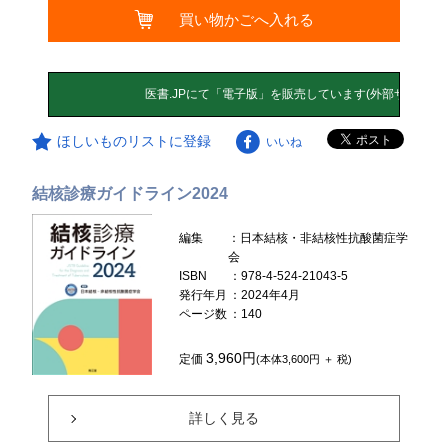
買い物かごへ入れる
ほしいものリストに登録
いいね
結核診療ガイドライン2024
編集
：日本結核・非結核性抗酸菌症学
会
ISBN
：978-4-524-21043-5
発行年月
：2024年4月
ページ数
：140
3,960円
定価
(本体3,600円 ＋ 税)
詳しく見る