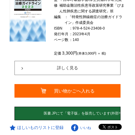
修
補助金難治性疾患等政策研究事業「びま
ん性肺疾患に関する調査研究」班
編集
：「特発性肺線維症の治療ガイドラ
イン」作成委員会
ISBN
：978-4-524-23408-0
発行年月
：2023年4月
ページ数
：140
3,300円
定価
(本体3,000円 ＋ 税)
詳しく見る
買い物かごへ入れる
ほしいものリストに登録
いいね