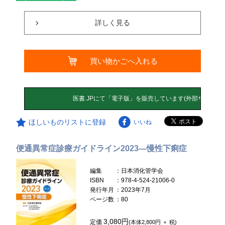
詳しく見る
買い物かごへ入れる
ほしいものリストに登録
いいね
便通異常症診療ガイドライン2023―慢性下痢症
編集
：日本消化管学会
ISBN
：978-4-524-21006-0
発行年月
：2023年7月
ページ数
：80
3,080円
定価
(本体2,800円 ＋ 税)