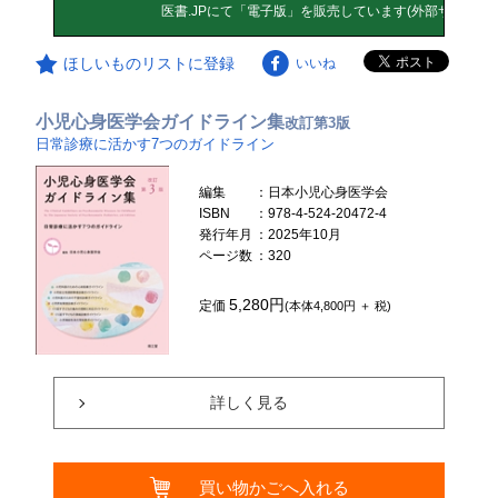
ほしいものリストに登録
いいね
小児心身医学会ガイドライン集
改訂第3版
日常診療に活かす7つのガイドライン
編集
：日本小児心身医学会
ISBN
：978-4-524-20472-4
発行年月
：2025年10月
ページ数
：320
5,280円
定価
(本体4,800円 ＋ 税)
詳しく見る
買い物かごへ入れる