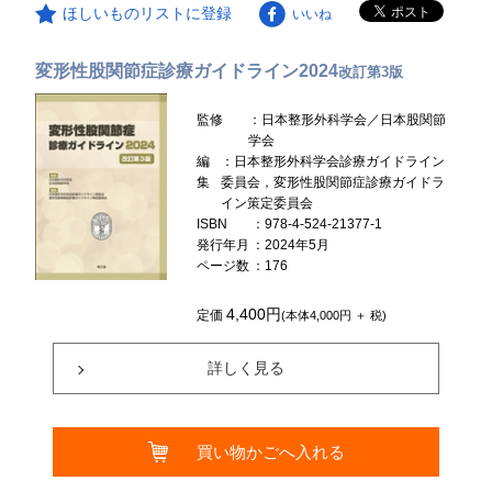
ほしいものリストに登録
いいね
変形性股関節症診療ガイドライン2024
改訂第3版
監修
：日本整形外科学会／日本股関節
学会
編
：日本整形外科学会診療ガイドライン
集
委員会，変形性股関節症診療ガイドラ
イン策定委員会
ISBN
：978-4-524-21377-1
発行年月
：2024年5月
ページ数
：176
4,400円
定価
(本体4,000円 ＋ 税)
詳しく見る
買い物かごへ入れる