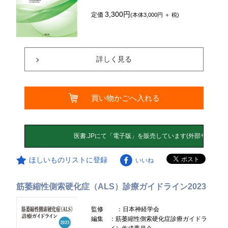
3,300円
定価
(本体3,000円 ＋ 税)
詳しく見る
買い物かごへ入れる
ほしいものリストに登録
いいね
筋萎縮性側索硬化症（ALS）診療ガイドライン2023
監修
：日本神経学会
編集
：筋萎縮性側索硬化症診療ガイドラ