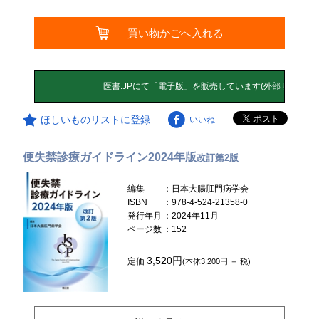
買い物かごへ入れる
ほしいものリストに登録
いいね
便失禁診療ガイドライン2024年版
改訂第2版
編集
：日本大腸肛門病学会
ISBN
：978-4-524-21358-0
発行年月
：2024年11月
ページ数
：152
3,520円
定価
(本体3,200円 ＋ 税)